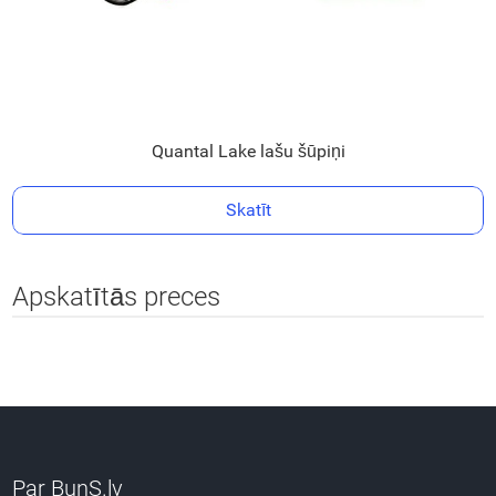
Quantal Lake lašu šūpiņi
Skatīt
Apskatītās preces
Par BunS.lv