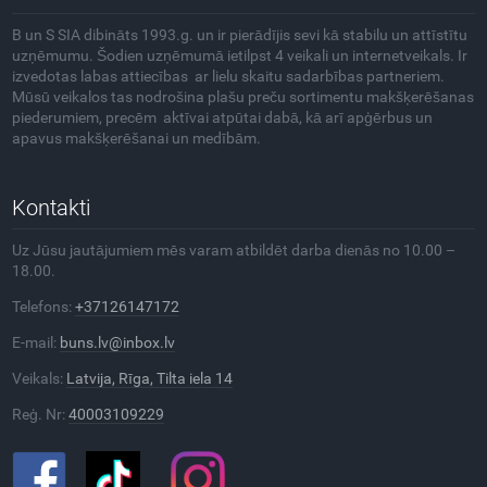
B un S SIA dibināts 1993.g. un ir pierādījis sevi kā stabilu un attīstītu
uzņēmumu. Šodien uzņēmumā ietilpst 4 veikali un internetveikals. Ir
izvedotas labas attiecības ar lielu skaitu sadarbības partneriem.
Mūsū veikalos tas nodrošina plašu preču sortimentu makšķerēšanas
piederumiem, precēm aktīvai atpūtai dabā, kā arī apģērbus un
apavus makšķerēšanai un medībām.
Kontakti
Uz Jūsu jautājumiem mēs varam atbildēt darba dienās no 10.00 –
18.00.
Telefons:
+37126147172
E-mail:
buns.lv@inbox.lv
Veikals:
Latvija, Rīga, Tilta iela 14
Reģ. Nr:
40003109229