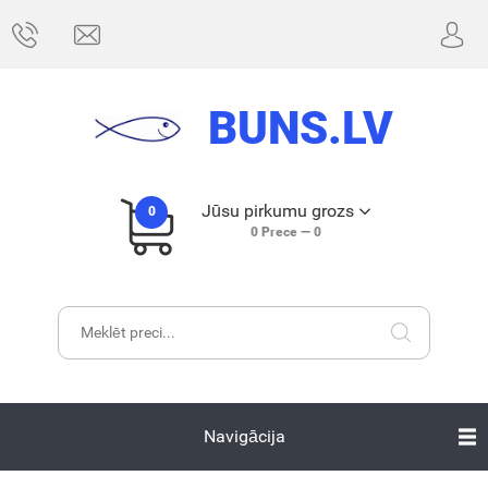
BUNS.LV
Jūsu pirkumu grozs
0
0
Prece —
0
Navigācija