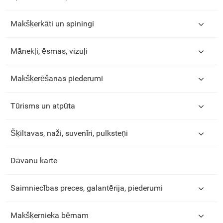
Makšķerkāti un spiningi
Mānekļi, ēsmas, vizuļi
Makšķerēšanas piederumi
Tūrisms un atpūta
Šķiltavas, naži, suvenīri, pulksteņi
Dāvanu karte
Saimniecības preces, galantērija, piederumi
Makšķernieka bērnam