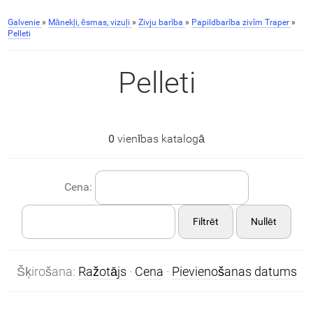
Galvenie
»
Mānekļi, ēsmas, vizuļi
»
Zivju barība
»
Papildbarība zivīm Traper
»
Pelleti
Pelleti
0
vienības katalogā
Cena:
Filtrēt
Nullēt
Šķirošana:
Ražotājs
·
Cena
·
Pievienošanas datums