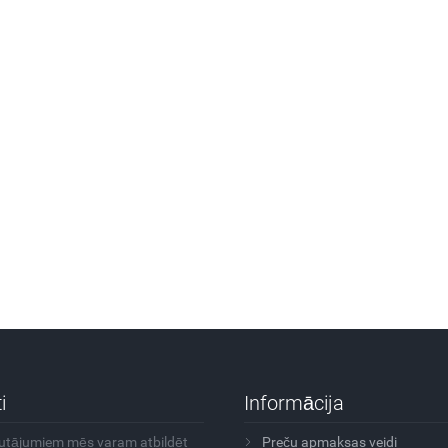
i
Informācija
autājumiem mēs varam atbildēt
Preču apmaksas veidi