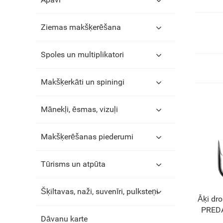
Ziemas makšķerēšana
Spoles un multiplikatori
Makšķerkāti un spiningi
Mānekļi, ēsmas, vizuļi
Makšķerēšanas piederumi
Tūrisms un atpūta
Šķiltavas, naži, suvenīri, pulksteņi
Āķi dr
PREDA
Dāvanu karte