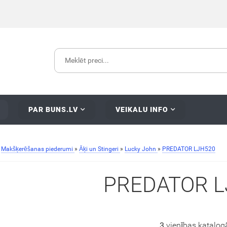
PAR BUNS.LV
VEIKALU INFO
»
Makšķerēšanas piederumi
»
Āķi un Stingeri
»
Lucky John
»
PREDATOR LJH520
PREDATOR L
3
vienības katalog