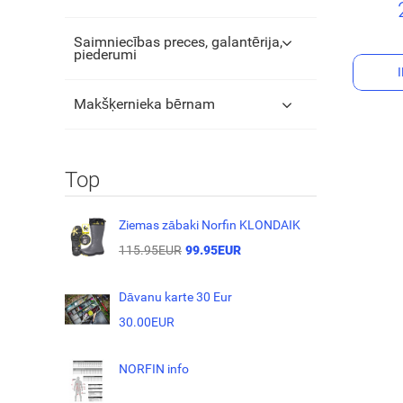
Saimniecības preces, galantērija,
piederumi
Makšķernieka bērnam
Top
Ziemas zābaki Norfin KLONDAIK
115.95EUR
99.95EUR
Dāvanu karte 30 Eur
30.00EUR
NORFIN info