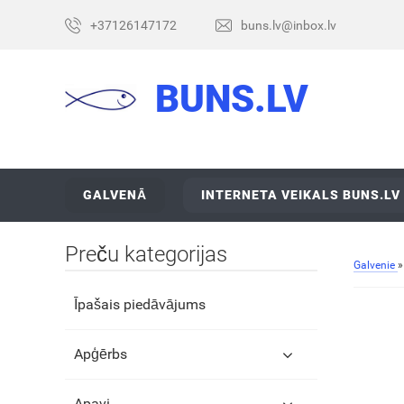
+37126147172
buns.lv@inbox.lv
BUNS.LV
GALVENĀ
INTERNETA VEIKALS BUNS.LV
Preču kategorijas
Galvenie
Īpašais piedāvājums
Apģērbs
Apavi