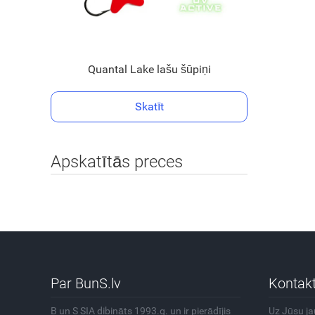
Quantal Lake lašu šūpiņi
Skatīt
Apskatītās preces
Par BunS.lv
Kontakt
B un S SIA dibināts 1993.g. un ir pierādījis
Uz Jūsu j