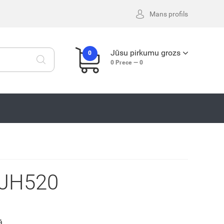
Mans profils
Jūsu pirkumu grozs
0
0
Prece —
0
JH520
ā