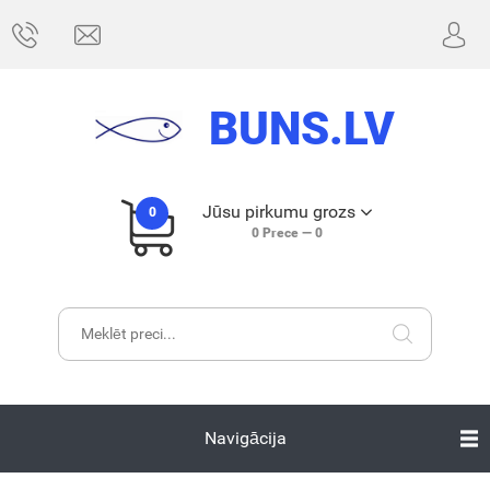
BUNS.LV
Jūsu pirkumu grozs
0
0
Prece —
0
Navigācija