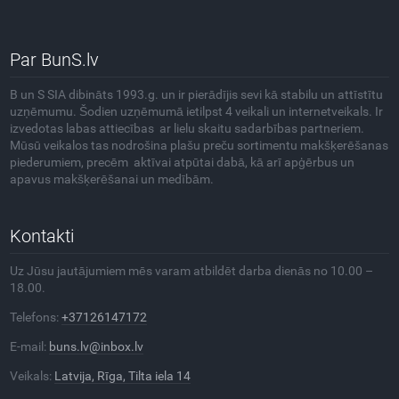
Par BunS.lv
B un S SIA dibināts 1993.g. un ir pierādījis sevi kā stabilu un attīstītu
uzņēmumu. Šodien uzņēmumā ietilpst 4 veikali un internetveikals. Ir
izvedotas labas attiecības ar lielu skaitu sadarbības partneriem.
Mūsū veikalos tas nodrošina plašu preču sortimentu makšķerēšanas
piederumiem, precēm aktīvai atpūtai dabā, kā arī apģērbus un
apavus makšķerēšanai un medībām.
Kontakti
Uz Jūsu jautājumiem mēs varam atbildēt darba dienās no 10.00 –
18.00.
Telefons:
+37126147172
E-mail:
buns.lv@inbox.lv
Veikals:
Latvija, Rīga, Tilta iela 14