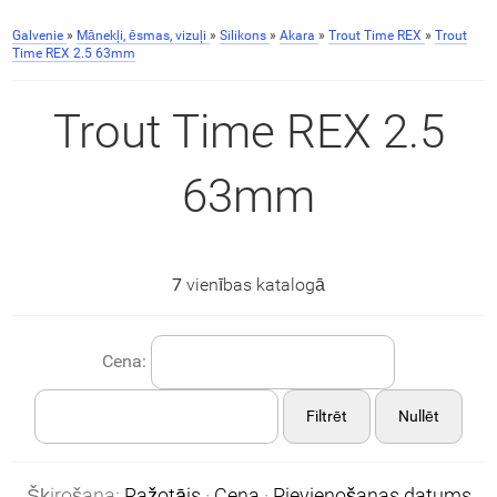
Galvenie
»
Mānekļi, ēsmas, vizuļi
»
Silikons
»
Akara
»
Trout Time REX
»
Trout
Time REX 2.5 63mm
Trout Time REX 2.5
63mm
7
vienības katalogā
Cena:
Filtrēt
Nullēt
Šķirošana:
Ražotājs
·
Cena
·
Pievienošanas datums