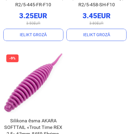
R2/5-445-FR-F10
R2/5-458-SH-F10
3.25EUR
3.45EUR
3.50EUR
3.80EUR
IELIKT GROZĀ
IELIKT GROZĀ
Silikona ēsma AKARA
SOFTTAIL «Trout Time REX
2,5» 63mm #459 Shrimp,