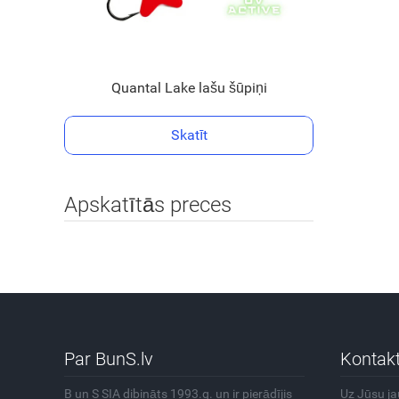
Quantal Lake lašu šūpiņi
Skatīt
Apskatītās preces
Par BunS.lv
Kontakt
B un S SIA dibināts 1993.g. un ir pierādījis
Uz Jūsu j