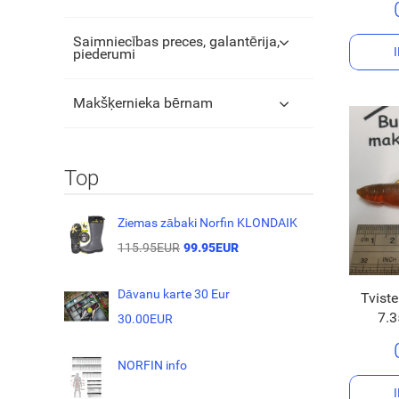
Saimniecības preces, galantērija,
piederumi
Makšķernieka bērnam
Top
Ziemas zābaki Norfin KLONDAIK
115.95EUR
99.95EUR
Dāvanu karte 30 Eur
Tviste
7.3
30.00EUR
NORFIN info