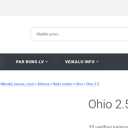
PAR BUNS.LV
VEIKALU INFO
»
Mānekļi, ēsmas, vizuļi
»
Silikons
»
Relax tvisteri
»
Ohio
»
Ohio 2.5
Ohio 2.
12
vienības katalo