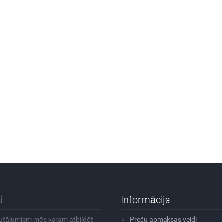
i
Informācija
autājumiem mēs varam atbildēt
Preču apmaksas veidi