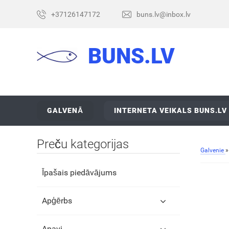
+37126147172
buns.lv@inbox.lv
BUNS.LV
GALVENĀ
INTERNETA VEIKALS BUNS.LV
Preču kategorijas
Galvenie
Īpašais piedāvājums
Apģērbs
Apavi