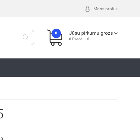
Mans profils
Jūsu pirkumu grozs
0
0
Prece —
0
5
gā