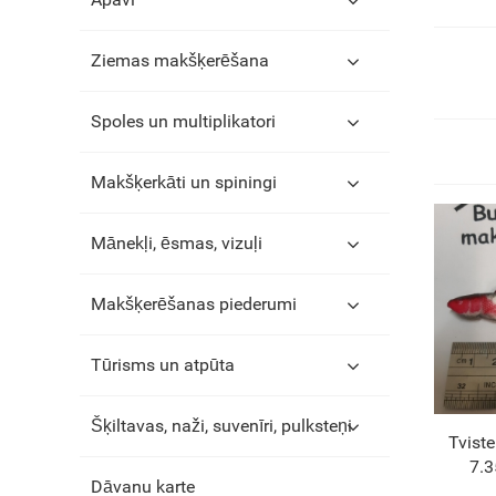
Ziemas makšķerēšana
Spoles un multiplikatori
Makšķerkāti un spiningi
Mānekļi, ēsmas, vizuļi
Makšķerēšanas piederumi
Tūrisms un atpūta
Šķiltavas, naži, suvenīri, pulksteņi
Tviste
7.3
Dāvanu karte