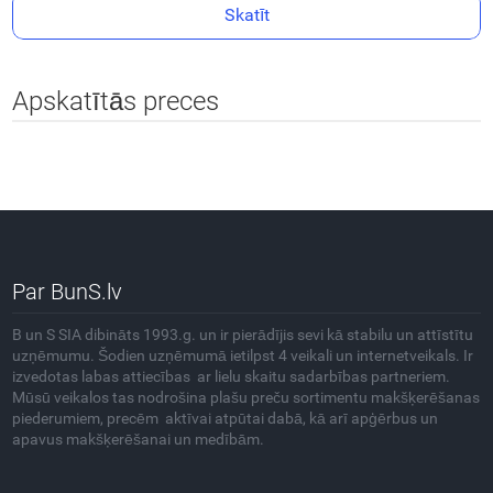
Skatīt
Apskatītās preces
Par BunS.lv
B un S SIA dibināts 1993.g. un ir pierādījis sevi kā stabilu un attīstītu
uzņēmumu. Šodien uzņēmumā ietilpst 4 veikali un internetveikals. Ir
izvedotas labas attiecības ar lielu skaitu sadarbības partneriem.
Mūsū veikalos tas nodrošina plašu preču sortimentu makšķerēšanas
piederumiem, precēm aktīvai atpūtai dabā, kā arī apģērbus un
apavus makšķerēšanai un medībām.