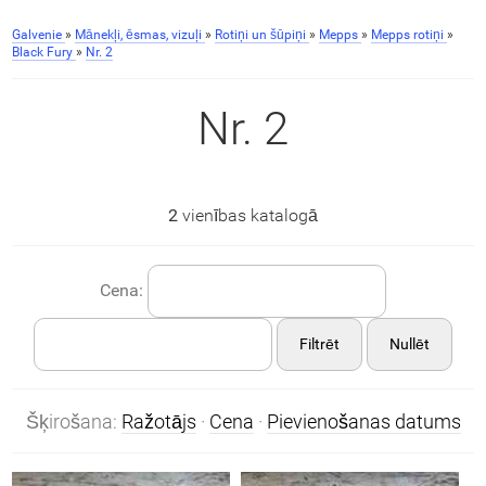
Galvenie
»
Mānekļi, ēsmas, vizuļi
»
Rotiņi un šūpiņi
»
Mepps
»
Mepps rotiņi
»
Black Fury
»
Nr. 2
Nr. 2
2
vienības katalogā
Cena:
Filtrēt
Nullēt
Šķirošana:
Ražotājs
·
Cena
·
Pievienošanas datums