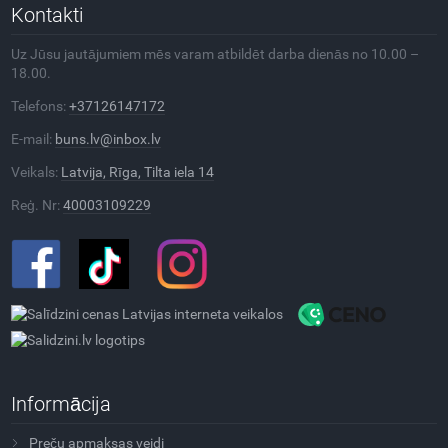
Kontakti
Uz Jūsu jautājumiem mēs varam atbildēt darba dienās no 10.00 –
18.00.
Telefons:
+37126147172
E-mail:
buns.lv@inbox.lv
Veikals:
Latvija, Rīga, Tilta iela 14
Reģ. Nr:
40003109229
Informācija
Preču apmaksas veidi