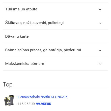
Tūrisms un atpūta
Šķiltavas, naži, suvenīri, pulksteņi
Dāvanu karte
Saimniecības preces, galantērija, piederumi
Makšķernieka bērnam
Top
Ziemas zābaki Norfin KLONDAIK
115.95EUR
99.95EUR