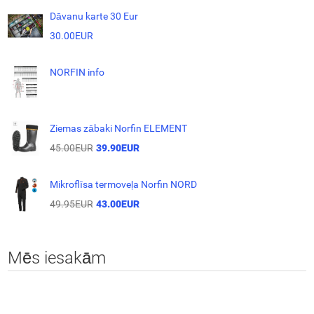
Dāvanu karte 30 Eur
30.00EUR
NORFIN info
Ziemas zābaki Norfin ELEMENT
45.00EUR
39.90EUR
Mikroflīsa termoveļa Norfin NORD
49.95EUR
43.00EUR
Mēs iesakām