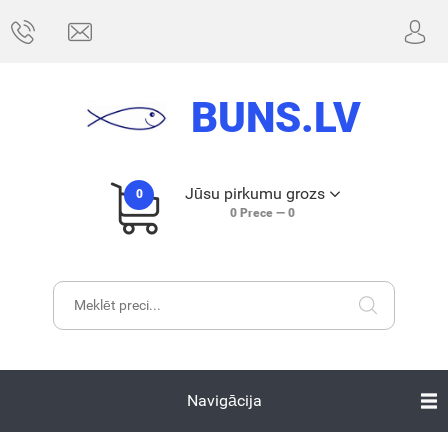
BUNS.LV
Jūsu pirkumu grozs
0
0
Prece —
0
Navigācija