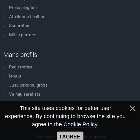
Preču piegāde
Atteikuma tiesības
Sadarbība
Mūsu partneri
Mans profils
Reģistrēties
Ienākt
Jūsu pirkumu grozs
Vēlmju saraksts
This site uses cookies for better user
experience. By continuing to browse the site you
agree to the
Cookie Policy
.
Copyright Sovtus © 2026
Mājas lapas šablons
Morganite Templates
I AGREE