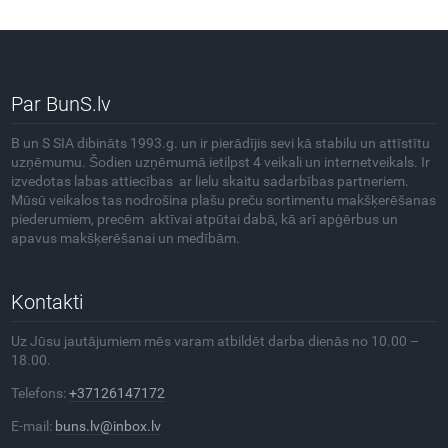
Par BunS.lv
B un S SIA dibināts 1993.g. un ir pierādījis sevi kā stabilu un attīstītu
uzņēmumu. Šodien uzņēmumā ietilpst 4 veikali un internetveikals. Ir
izvedotas labas attiecības ar lielu skaitu sadarbības partneriem.
Mūsū veikalos tas nodrošina plašu preču sortimentu makšķerēšanas
piederumiem, precēm aktīvai atpūtai dabā, kā arī apģērbus un
apavus makšķerēšanai un medībām.
Kontakti
Uz Jūsu jautājumiem mēs varam atbildēt darba dienās no 10.00 –
18.00.
Telefons:
+37126147172
E-mail:
buns.lv@inbox.lv