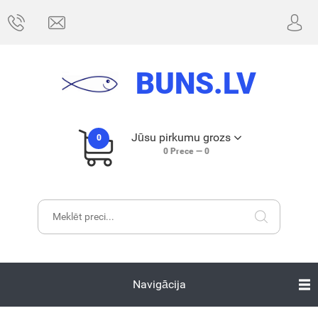
BUNS.LV
Jūsu pirkumu grozs
0
0
Prece —
0
Navigācija