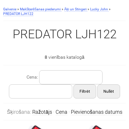
Galvenie
»
Makšķerēšanas piederumi
»
Āķi un Stingeri
»
Lucky John
»
PREDATOR LJH122
PREDATOR LJH122
8
vienības katalogā
Cena:
Filtrēt
Nullēt
Šķirošana:
Ražotājs
·
Cena
·
Pievienošanas datums