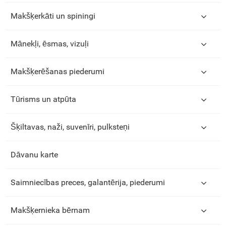
Makšķerkāti un spiningi
Mānekļi, ēsmas, vizuļi
Makšķerēšanas piederumi
Tūrisms un atpūta
Šķiltavas, naži, suvenīri, pulksteņi
Dāvanu karte
Saimniecības preces, galantērija, piederumi
Makšķernieka bērnam