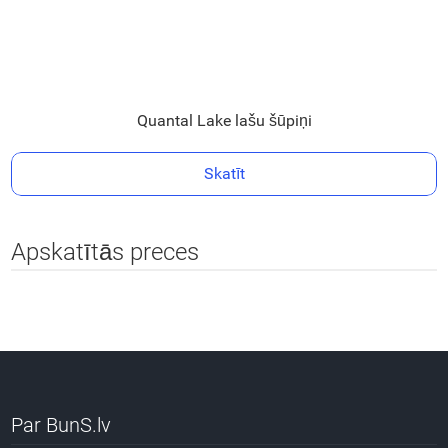
Quantal Lake lašu šūpiņi
Skatīt
Apskatītās preces
Par BunS.lv