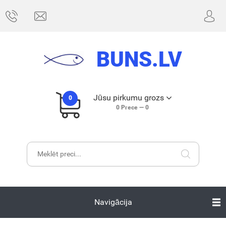
BUNS.LV
Jūsu pirkumu grozs
0
0
Prece —
0
Navigācija