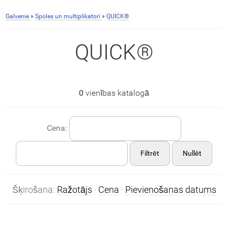
Galvenie
»
Spoles un multiplikatori
»
QUICK®
QUICK®
0
vienības katalogā
Cena:
Filtrēt
Nullēt
Šķirošana:
Ražotājs
·
Cena
·
Pievienošanas datums