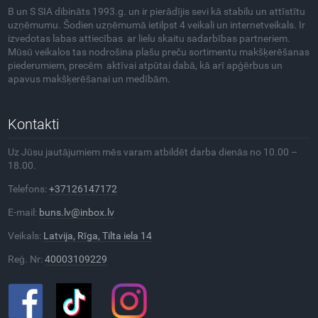
B un S SIA dibināts 1993.g. un ir pierādījis sevi kā stabilu un attīstītu
uzņēmumu. Šodien uzņēmumā ietilpst 4 veikali un internetveikals. Ir
izvedotas labas attiecības ar lielu skaitu sadarbības partneriem.
Mūsū veikalos tas nodrošina plašu preču sortimentu makšķerēšanas
piederumiem, precēm aktīvai atpūtai dabā, kā arī apģērbus un
apavus makšķerēšanai un medībām.
Kontakti
Uz Jūsu jautājumiem mēs varam atbildēt darba dienās no 10.00 –
18.00.
Telefons:
+37126147172
E-mail:
buns.lv@inbox.lv
Veikals:
Latvija, Rīga, Tilta iela 14
Reģ. Nr:
40003109229