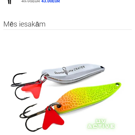
49.95EUR
43.00EUR
Mēs iesakām