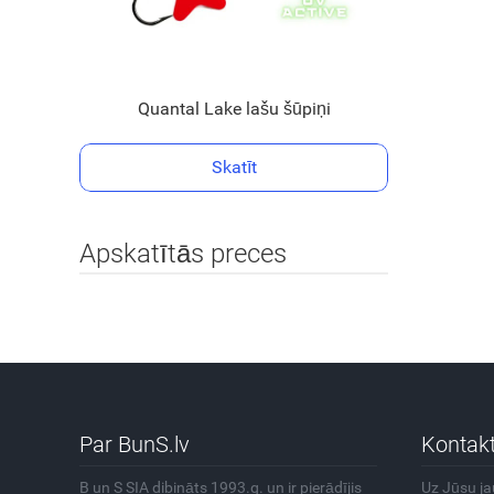
Quantal Lake lašu šūpiņi
Skatīt
Apskatītās preces
Par BunS.lv
Kontakt
B un S SIA dibināts 1993.g. un ir pierādījis
Uz Jūsu j