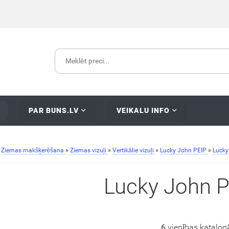
PAR BUNS.LV
VEIKALU INFO
»
Ziemas makšķerēšana
»
Ziemas vizuļi
»
Vertikālie vizuļi
»
Lucky John PEIP
»
Lucky
Lucky John P
6
vienības katalog