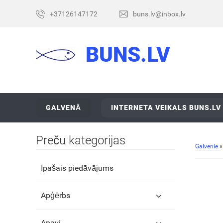
+37126147172
buns.lv@inbox.lv
BUNS.LV
GALVENĀ
INTERNETA VEIKALS BUNS.LV
Preču kategorijas
Galvenie
Īpašais piedāvājums
Apģērbs
Apavi