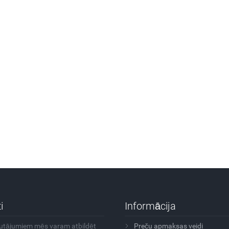
i
Informācija
autājumiem mēs varam atbildēt
Preču apmaksas veidi