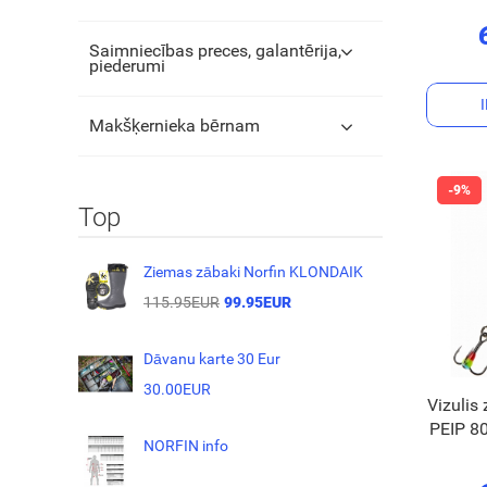
Saimniecības preces, galantērija,
piederumi
Makšķernieka bērnam
Top
Ziemas zābaki Norfin KLONDAIK
115.95EUR
99.95EUR
Dāvanu karte 30 Eur
30.00EUR
Vizulis
PEIP 80
NORFIN info