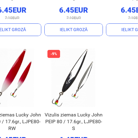
6.45EUR
6.45EUR
6.45
7.10EUR
7.10EUR
7.10
IELIKT GROZĀ
IELIKT GROZĀ
IELIKT 
 ziemas Lucky John
Vizulis ziemas Lucky John
 / 17.6gr., LJPE80-
PEIP 80 / 17.6gr., LJPE80-
RW
S