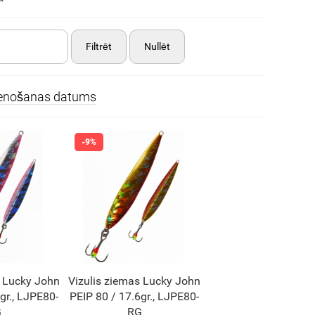
Filtrēt
Nullēt
ienošanas datums
s Lucky John
Vizulis ziemas Lucky John
gr., LJPE80-
PEIP 80 / 17.6gr., LJPE80-
G
RG