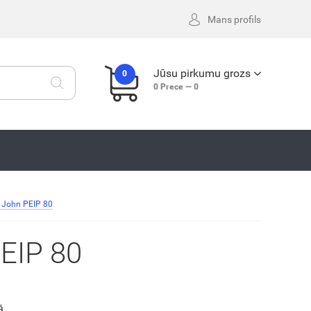
Mans profils
Jūsu pirkumu grozs
0
0
Prece —
0
 John PEIP 80
EIP 80
ā