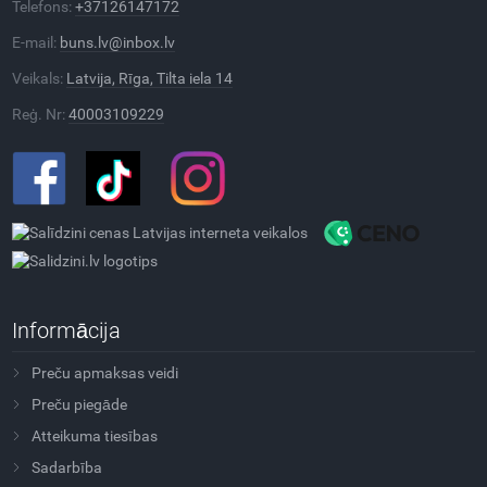
Telefons:
+37126147172
E-mail:
buns.lv@inbox.lv
Veikals:
Latvija, Rīga, Tilta iela 14
Reģ. Nr:
40003109229
Informācija
Preču apmaksas veidi
Preču piegāde
Atteikuma tiesības
Sadarbība