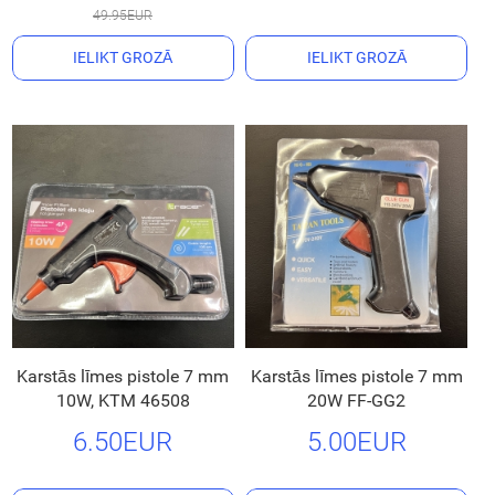
49.95EUR
IELIKT GROZĀ
IELIKT GROZĀ
Karstās līmes pistole 7 mm
Karstās līmes pistole 7 mm
10W, KTM 46508
20W FF-GG2
6.50EUR
5.00EUR