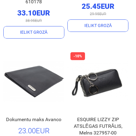
610178
25.45EUR
33.10EUR
29.95EUR
38.95EUR
IELIKT GROZĀ
IELIKT GROZĀ
Dokumentu maks Avanco
ESQUIRE LIZZY ZIP
ATSLĒGAS FUTRĀLIS,
23.00EUR
Melns 327957-00