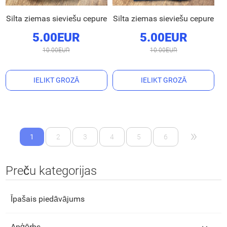
Silta ziemas sieviešu cepure
Silta ziemas sieviešu cepure
5.00EUR
5.00EUR
10.00EUR
10.00EUR
IELIKT GROZĀ
IELIKT GROZĀ
»
1
2
3
4
5
6
Preču kategorijas
Īpašais piedāvājums
Apģērbs