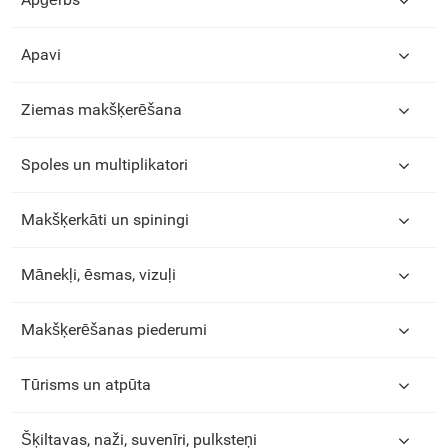
Apavi
Ziemas makšķerēšana
Spoles un multiplikatori
Makšķerkāti un spiningi
Mānekļi, ēsmas, vizuļi
Makšķerēšanas piederumi
Tūrisms un atpūta
Šķiltavas, naži, suvenīri, pulksteņi