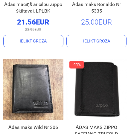
Ādas maciņš ar cilpu Zippo
Ādas maks Ronaldo Nr
šķiltavai, LPLBK
5335
21.56EUR
25.00EUR
23.95EUR
IELIKT GROZĀ
IELIKT GROZĀ
Ādas maks Wild Nr 306
ĀDAS MAKS ZIPPO
SAFFIANO TRI-FOLD,