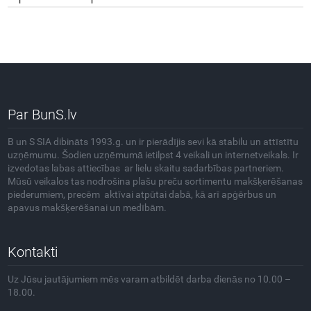
Par BunS.lv
B un S SIA dibināts 1993.g. un ir pierādījis sevi kā stabilu un attīstītu
uzņēmumu. Šodien uzņēmumā ietilpst 4 veikali un internetveikals. Ir
izvedotas labas attiecības ar lielu skaitu sadarbības partneriem.
Mūsū veikalos tas nodrošina plašu preču sortimentu makšķerēšanas
piederumiem, precēm aktīvai atpūtai dabā, kā arī apģērbus un
apavus makšķerēšanai un medībām.
Kontakti
Uz Jūsu jautājumiem mēs varam atbildēt darba dienās no 10.00 –
18.00.