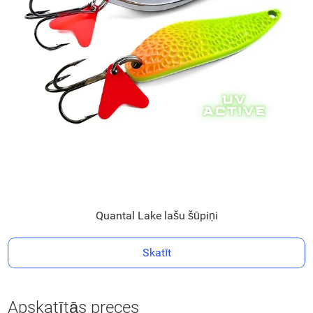
Quantal Lake lašu šūpiņi
Skatīt
Apskatītās preces