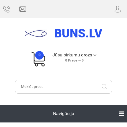
BUNS.LV
Jūsu pirkumu grozs
0
0
Prece —
0
Navigācija