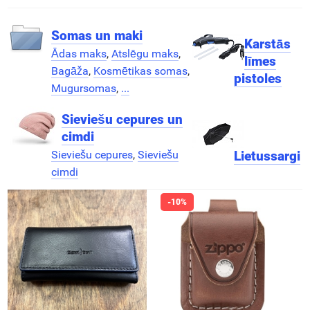
Somas un maki
Karstās
Ādas maks
,
Atslēgu maks
,
līmes
Bagāža
,
Kosmētikas somas
,
pistoles
Mugursomas
,
...
Sieviešu cepures un
cimdi
Sieviešu cepures
,
Sieviešu
Lietussargi
cimdi