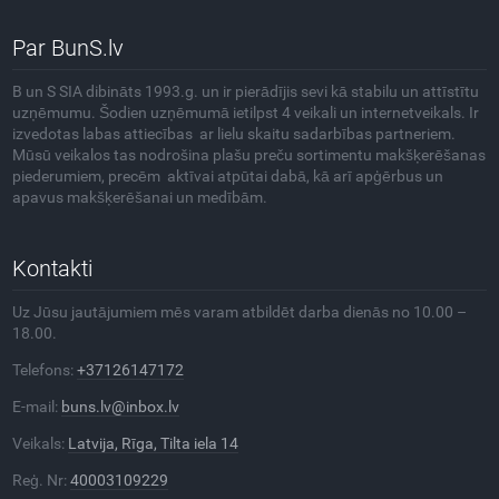
Par BunS.lv
B un S SIA dibināts 1993.g. un ir pierādījis sevi kā stabilu un attīstītu
uzņēmumu. Šodien uzņēmumā ietilpst 4 veikali un internetveikals. Ir
izvedotas labas attiecības ar lielu skaitu sadarbības partneriem.
Mūsū veikalos tas nodrošina plašu preču sortimentu makšķerēšanas
piederumiem, precēm aktīvai atpūtai dabā, kā arī apģērbus un
apavus makšķerēšanai un medībām.
Kontakti
Uz Jūsu jautājumiem mēs varam atbildēt darba dienās no 10.00 –
18.00.
Telefons:
+37126147172
E-mail:
buns.lv@inbox.lv
Veikals:
Latvija, Rīga, Tilta iela 14
Reģ. Nr:
40003109229