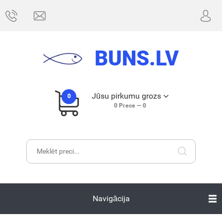
BUNS.LV
Jūsu pirkumu grozs
0
0
Prece —
0
Navigācija