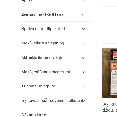
Ziemas makšķerēšana
Spoles un multiplikatori
Makšķerkāti un spiningi
Mānekļi, ēsmas, vizuļi
Makšķerēšanas piederumi
Tūrisms un atpūta
Šķiltavas, naži, suvenīri, pulksteņi
Āķi KUJ
džīgu, i
Dāvanu karte