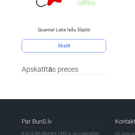
Quantal Lake lašu šūpiņi
Skatīt
Apskatītās preces
Par BunS.lv
Kontakt
B un S SIA dibināts 1993.g. un ir pierādījis
Uz Jūsu j