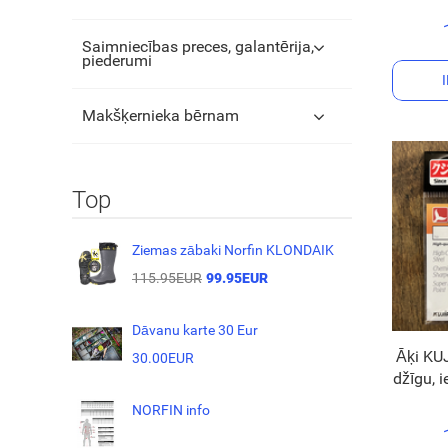
Saimniecības preces, galantērija,
piederumi
Makšķernieka bērnam
Top
Ziemas zābaki Norfin KLONDAIK
115.95EUR
99.95EUR
Dāvanu karte 30 Eur
Āķi KUJ
30.00EUR
džīgu, i
NORFIN info