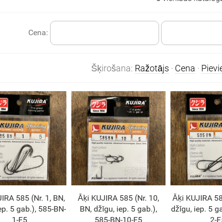
Cena:
Šķirošana:
Ražotājs
·
Cena
·
Piev
IRA 585 (Nr. 1, BN,
Āķi KUJIRA 585 (Nr. 10,
Āķi KUJIRA 585
ep. 5 gab.), 585-BN-
BN, džīgu, iep. 5 gab.),
džīgu, iep. 5 g
1-F5
585-BN-10-F5
2-F