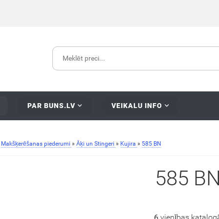
PAR BUNS.LV
VEIKALU INFO
»
Makšķerēšanas piederumi
»
Āķi un Stingeri
»
Kujira
»
585 BN
585 B
6
vienības katalog