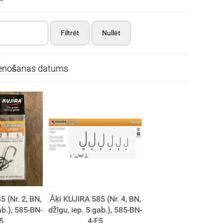
Filtrēt
Nullēt
ienošanas datums
 (Nr. 2, BN,
Āķi KUJIRA 585 (Nr. 4, BN,
ab.), 585-BN-
džīgu, iep. 5 gab.), 585-BN-
5
4-F5