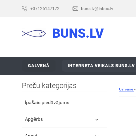
+37126147172
buns.lv@inbox.lv
BUNS.LV
GALVENĀ
INTERNETA VEIKALS BUNS.LV
Preču kategorijas
Galvenie
Īpašais piedāvājums
Apģērbs
Apavi