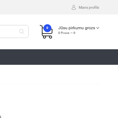
Mans profils
Jūsu pirkumu grozs
0
0
Prece —
0
N
ā