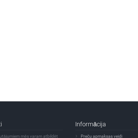
i
Informācija
autājumiem mēs varam atbildēt
Preču apmaksas veidi