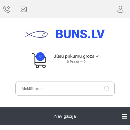
BUNS.LV
Jūsu pirkumu grozs
0
0
Prece —
0
Navigācija