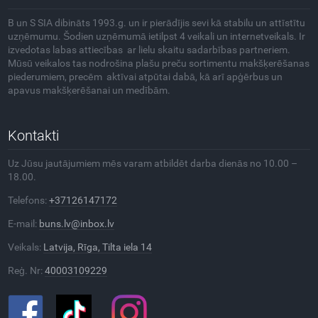
B un S SIA dibināts 1993.g. un ir pierādījis sevi kā stabilu un attīstītu
uzņēmumu. Šodien uzņēmumā ietilpst 4 veikali un internetveikals. Ir
izvedotas labas attiecības ar lielu skaitu sadarbības partneriem.
Mūsū veikalos tas nodrošina plašu preču sortimentu makšķerēšanas
piederumiem, precēm aktīvai atpūtai dabā, kā arī apģērbus un
apavus makšķerēšanai un medībām.
Kontakti
Uz Jūsu jautājumiem mēs varam atbildēt darba dienās no 10.00 –
18.00.
Telefons:
+37126147172
E-mail:
buns.lv@inbox.lv
Veikals:
Latvija, Rīga, Tilta iela 14
Reģ. Nr:
40003109229