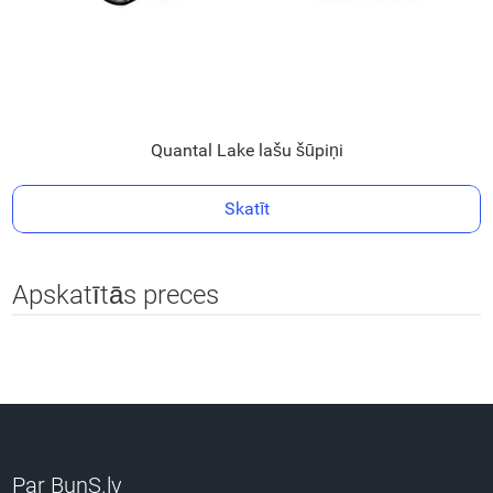
Quantal Lake lašu šūpiņi
Skatīt
Apskatītās preces
Par BunS.lv