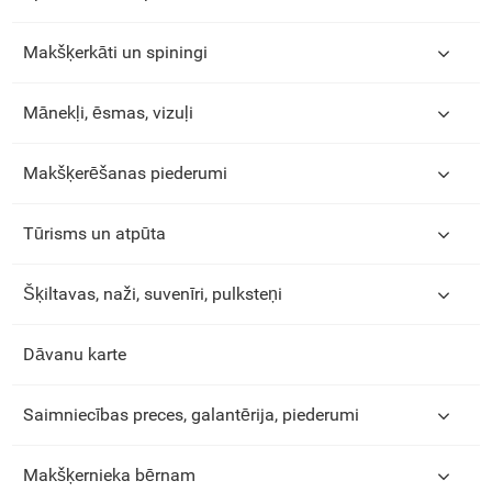
Makšķerkāti un spiningi
Mānekļi, ēsmas, vizuļi
Makšķerēšanas piederumi
Tūrisms un atpūta
Šķiltavas, naži, suvenīri, pulksteņi
Dāvanu karte
Saimniecības preces, galantērija, piederumi
Makšķernieka bērnam