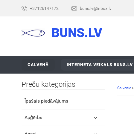
+37126147172
buns.lv@inbox.lv
BUNS.LV
GALVENĀ
INTERNETA VEIKALS BUNS.LV
Preču kategorijas
Galvenie
Īpašais piedāvājums
Apģērbs
Apavi