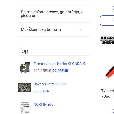
Saimniecības preces, galantērija,
piederumi
Makšķernieka bērnam
Top
Ziemas zābaki Norfin KLONDAIK
115.95EUR
99.95EUR
Dāvanu karte 30 Eur
Tviste
30.00EUR
«Undin
NORFIN info