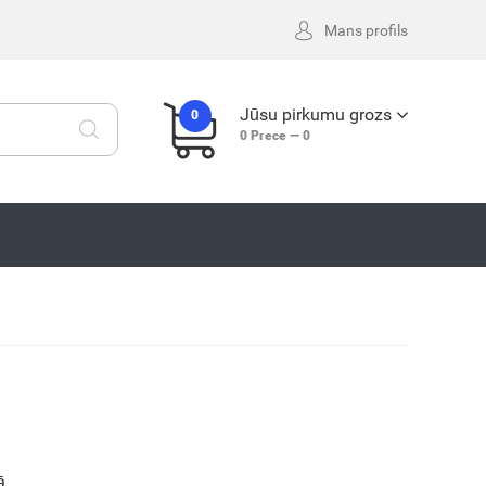
Mans profils
Jūsu pirkumu grozs
0
0
Prece —
0
m
ā