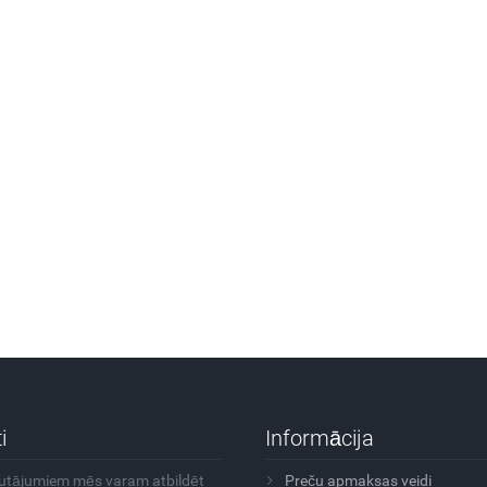
i
Informācija
autājumiem mēs varam atbildēt
Preču apmaksas veidi