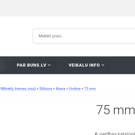
PAR BUNS.LV
VEIKALU INFO
»
Mānekļi, ēsmas, vizuļi
»
Silikons
»
Akara
»
Undine
»
75 mm
75 m
6
vienības katalog