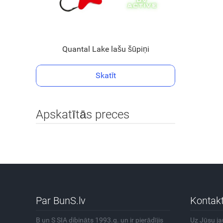
Quantal Lake lašu šūpiņi
Skatīt
Apskatītās preces
Par BunS.lv
Kontakt
B un S SIA dibināts 1993.g. un ir pierādījis
Uz Jūsu j