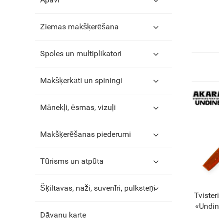
Ziemas makšķerēšana
Spoles un multiplikatori
Makšķerkāti un spiningi
Mānekļi, ēsmas, vizuļi
Makšķerēšanas piederumi
Tūrisms un atpūta
Šķiltavas, naži, suvenīri, pulksteņi
Tviste
«Undin
Dāvanu karte