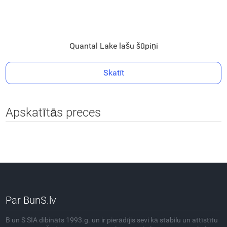
Quantal Lake lašu šūpiņi
Skatīt
Apskatītās preces
Par BunS.lv
B un S SIA dibināts 1993.g. un ir pierādījis sevi kā stabilu un attīstītu