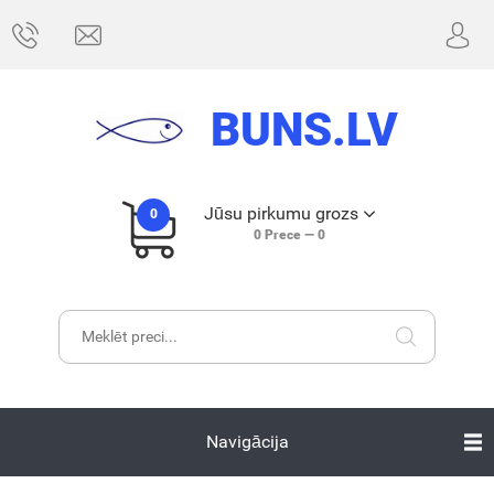
BUNS.LV
Jūsu pirkumu grozs
0
0
Prece —
0
Navigācija