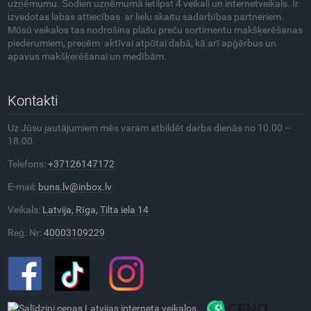
uzņēmumu. Šodien uzņēmumā ietilpst 4 veikali un internetveikals. Ir
izvedotas labas attiecības ar lielu skaitu sadarbības partneriem.
Mūsū veikalos tas nodrošina plašu preču sortimentu makšķerēšanas
piederumiem, precēm aktīvai atpūtai dabā, kā arī apģērbus un
apavus makšķerēšanai un medībām.
Kontakti
Uz Jūsu jautājumiem mēs varam atbildēt darba dienās no 10.00 –
18.00.
Telefons:
+37126147172
E-mail:
buns.lv@inbox.lv
Veikals:
Latvija, Rīga, Tilta iela 14
Reģ. Nr:
40003109229