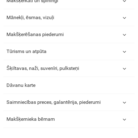
Makšķerkāti un spiningi
Mānekļi, ēsmas, vizuļi
Makšķerēšanas piederumi
Tūrisms un atpūta
Šķiltavas, naži, suvenīri, pulksteņi
Dāvanu karte
Saimniecības preces, galantērija, piederumi
Makšķernieka bērnam