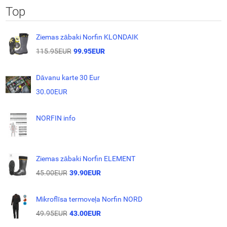
Top
Ziemas zābaki Norfin KLONDAIK
115.95EUR
99.95EUR
Dāvanu karte 30 Eur
30.00EUR
NORFIN info
Ziemas zābaki Norfin ELEMENT
45.00EUR
39.90EUR
Mikroflīsa termoveļa Norfin NORD
49.95EUR
43.00EUR