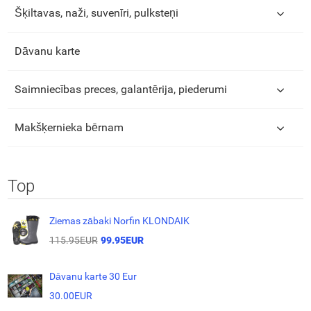
Šķiltavas, naži, suvenīri, pulksteņi
Dāvanu karte
Saimniecības preces, galantērija, piederumi
Makšķernieka bērnam
Top
Ziemas zābaki Norfin KLONDAIK
115.95EUR
99.95EUR
Dāvanu karte 30 Eur
30.00EUR