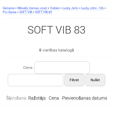
Galvenie
»
Mānekļi, ēsmas, vizuļi
»
Vobleri
»
Lucky John
»
Lucky John - Vib
»
Pro Series
»
SOFT VIB
»
SOFT VIB 83
SOFT VIB 83
8
vienības katalogā
Cena:
Filtrēt
Nullēt
Šķirošana:
Ražotājs
·
Cena
·
Pievienošanas datums