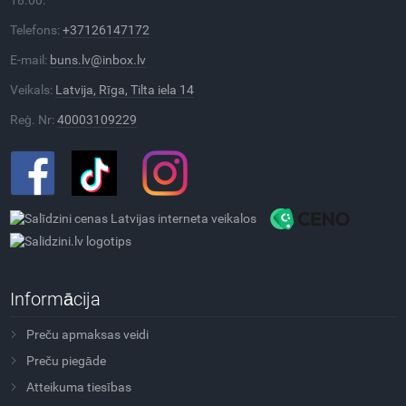
Telefons:
+37126147172
E-mail:
buns.lv@inbox.lv
Veikals:
Latvija, Rīga, Tilta iela 14
Reģ. Nr:
40003109229
Informācija
Preču apmaksas veidi
Preču piegāde
Atteikuma tiesības