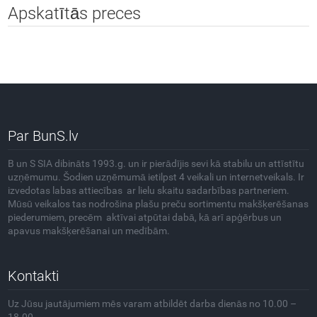
Apskatītās preces
Par BunS.lv
B un S SIA dibināts 1993.g. un ir pierādījis sevi kā stabilu un attīstītu
uzņēmumu. Šodien uzņēmumā ietilpst 4 veikali un internetveikals. Ir
izvedotas labas attiecības ar lielu skaitu sadarbības partneriem.
Mūsū veikalos tas nodrošina plašu preču sortimentu makšķerēšanas
piederumiem, precēm aktīvai atpūtai dabā, kā arī apģērbus un
apavus makšķerēšanai un medībām.
Kontakti
Uz Jūsu jautājumiem mēs varam atbildēt darba dienās no 10.00 –
18.00.