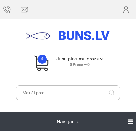
BUNS.LV
Jūsu pirkumu grozs
0
0
Prece —
0
Navigācija