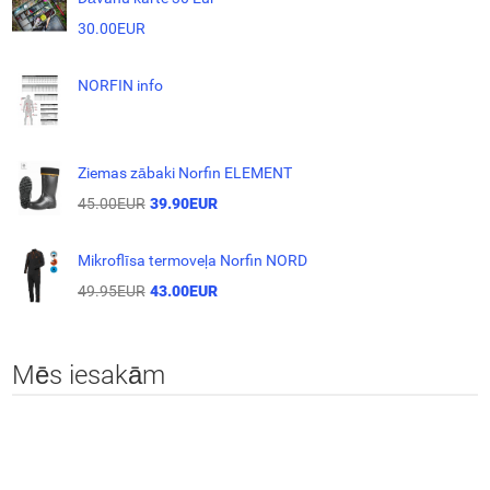
30.00EUR
NORFIN info
Ziemas zābaki Norfin ELEMENT
45.00EUR
39.90EUR
Mikroflīsa termoveļa Norfin NORD
49.95EUR
43.00EUR
Mēs iesakām