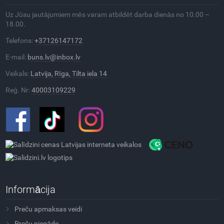
Uz Jūsu jautājumiem mēs varam atbildēt darba dienās no 10.00 –
18.00.
Telefons:
+37126147172
E-mail:
buns.lv@inbox.lv
Veikals:
Latvija, Rīga, Tilta iela 14
Reģ. Nr:
40003109229
Informācija
Preču apmaksas veidi
Preču piegāde