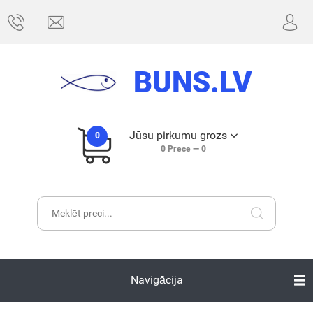
BUNS.LV
Jūsu pirkumu grozs
0
0
Prece —
0
Navigācija