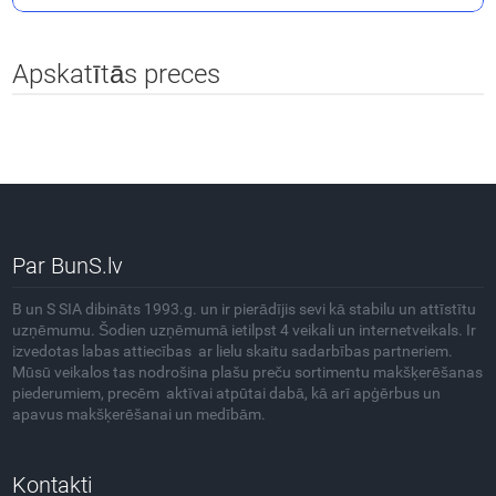
Apskatītās preces
Par BunS.lv
B un S SIA dibināts 1993.g. un ir pierādījis sevi kā stabilu un attīstītu
uzņēmumu. Šodien uzņēmumā ietilpst 4 veikali un internetveikals. Ir
izvedotas labas attiecības ar lielu skaitu sadarbības partneriem.
Mūsū veikalos tas nodrošina plašu preču sortimentu makšķerēšanas
piederumiem, precēm aktīvai atpūtai dabā, kā arī apģērbus un
apavus makšķerēšanai un medībām.
Kontakti