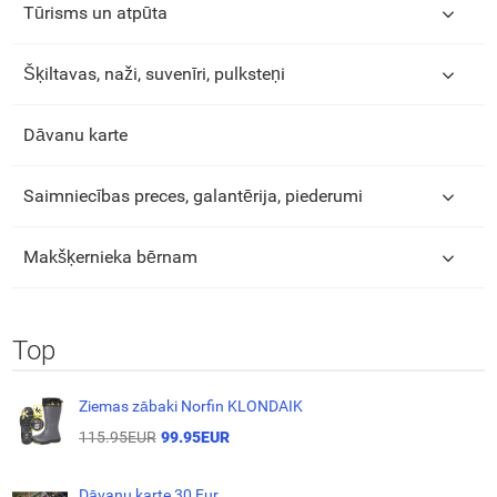
Tūrisms un atpūta
Šķiltavas, naži, suvenīri, pulksteņi
Dāvanu karte
Saimniecības preces, galantērija, piederumi
Makšķernieka bērnam
Top
Ziemas zābaki Norfin KLONDAIK
115.95EUR
99.95EUR
Dāvanu karte 30 Eur