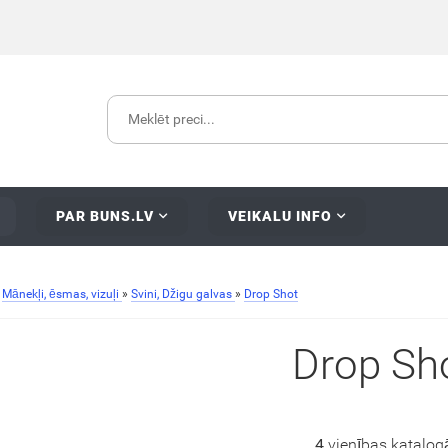
PAR BUNS.LV
VEIKALU INFO
»
Mānekļi, ēsmas, vizuļi
»
Svini, Džigu galvas
»
Drop Shot
Drop Sh
4
vienības katalog