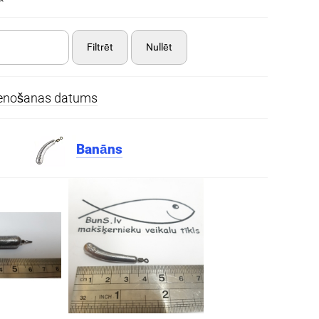
Filtrēt
Nullēt
ienošanas datums
Banāns