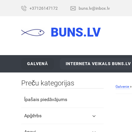
+37126147172
buns.lv@inbox.lv
BUNS.LV
GALVENĀ
INTERNETA VEIKALS BUNS.LV
Preču kategorijas
Galvenie
Īpašais piedāvājums
Apģērbs
Apavi