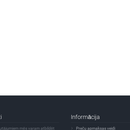
i
Informācija
autājumiem mēs varam atbildēt
Preču apmaksas veidi