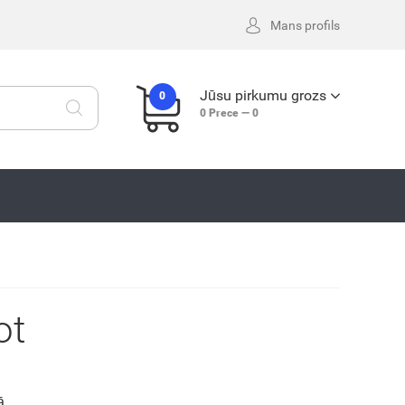
Mans profils
Jūsu pirkumu grozs
0
0
Prece —
0
ot
ā