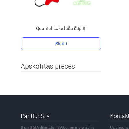
Quantal Lake lašu šūpiņi
Skatīt
Apskatītās preces
Par BunS.lv
Kontakt
B un S SIA dibināts 1993.g. un ir pierādījis
Uz Jūsu j