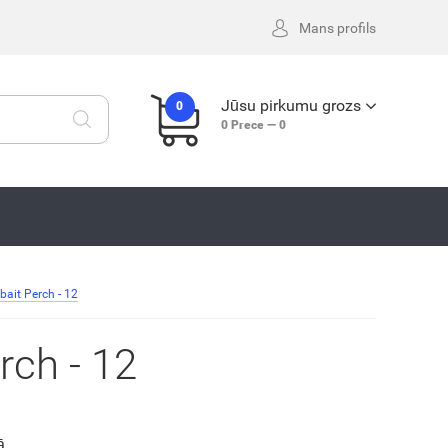
Mans profils
Jūsu pirkumu grozs
0
0
Prece —
0
bait Perch - 12
rch - 12
ā