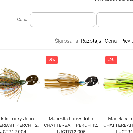
Cena:
Šķirošana:
Ražotājs
·
Cena
·
Piev
klis Lucky John
Māneklis Lucky John
Māneklis L
RBAIT PERCH 12,
CHATTERBAIT PERCH 12,
CHATTERBAIT
JCTB12-004
LJCTB12-006
LJCTB1