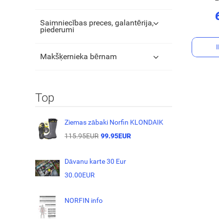
Saimniecības preces, galantērija,
piederumi
Makšķernieka bērnam
Top
Ziemas zābaki Norfin KLONDAIK
115.95EUR
99.95EUR
Dāvanu karte 30 Eur
30.00EUR
NORFIN info