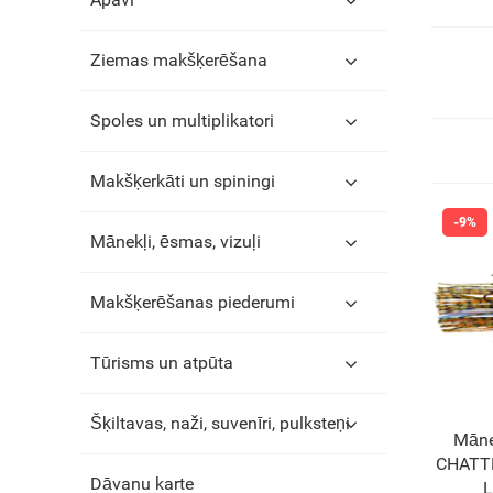
Ziemas makšķerēšana
Spoles un multiplikatori
Makšķerkāti un spiningi
Mānekļi, ēsmas, vizuļi
Makšķerēšanas piederumi
Tūrisms un atpūta
Šķiltavas, naži, suvenīri, pulksteņi
Māne
CHATTE
Dāvanu karte
L