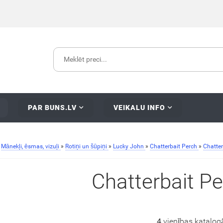
PAR BUNS.LV
VEIKALU INFO
»
Mānekļi, ēsmas, vizuļi
»
Rotiņi un šūpiņi
»
Lucky John
»
Chatterbait Perch
»
Chatter
Chatterbait Pe
4
vienības katalog