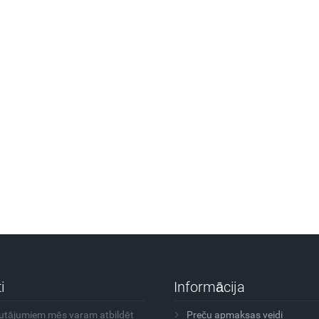
i
Informācija
autājumiem mēs varam atbildēt
Preču apmaksas veidi