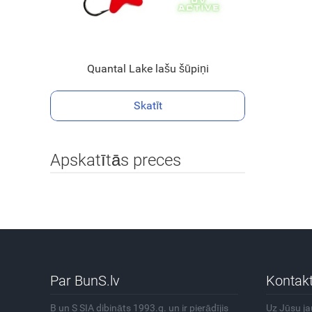
Quantal Lake lašu šūpiņi
Skatīt
Apskatītās preces
Par BunS.lv
Kontakt
B un S SIA dibināts 1993.g. un ir pierādījis
Uz Jūsu j