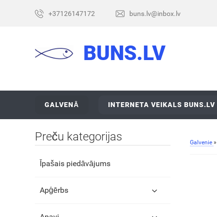
+37126147172
buns.lv@inbox.lv
BUNS.LV
GALVENĀ
INTERNETA VEIKALS BUNS.LV
Preču kategorijas
Galvenie
Īpašais piedāvājums
Apģērbs
Apavi