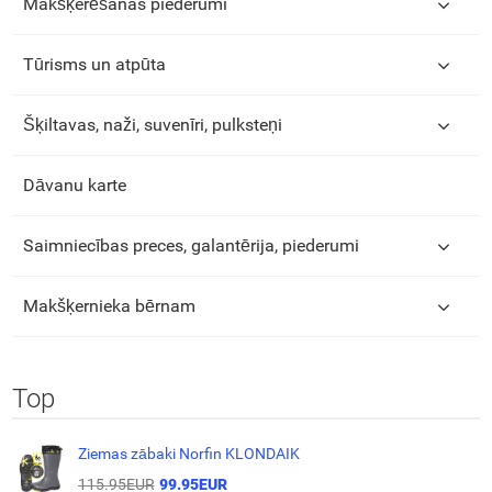
Makšķerēšanas piederumi
Tūrisms un atpūta
Šķiltavas, naži, suvenīri, pulksteņi
Dāvanu karte
Saimniecības preces, galantērija, piederumi
Makšķernieka bērnam
Top
Ziemas zābaki Norfin KLONDAIK
115.95EUR
99.95EUR