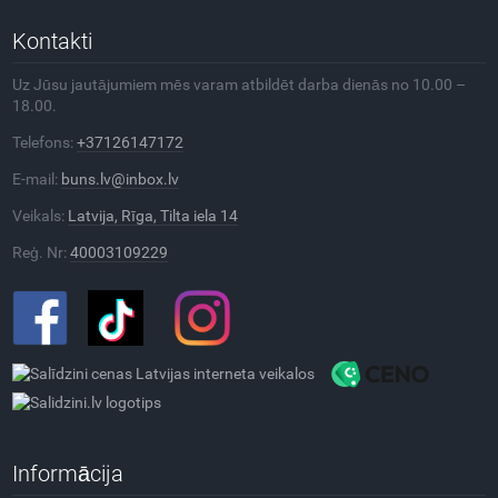
Kontakti
Uz Jūsu jautājumiem mēs varam atbildēt darba dienās no 10.00 –
18.00.
Telefons:
+37126147172
E-mail:
buns.lv@inbox.lv
Veikals:
Latvija, Rīga, Tilta iela 14
Reģ. Nr:
40003109229
Informācija