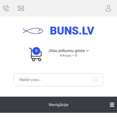
BUNS.LV
Jūsu pirkumu grozs
0
0
Prece —
0
Navigācija