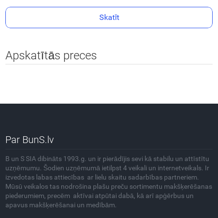
Skatīt
Apskatītās preces
Par BunS.lv
B un S SIA dibināts 1993.g. un ir pierādījis sevi kā stabilu un attīstītu
uzņēmumu. Šodien uzņēmumā ietilpst 4 veikali un internetveikals. Ir
izvedotas labas attiecības ar lielu skaitu sadarbības partneriem.
Mūsū veikalos tas nodrošina plašu preču sortimentu makšķerēšanas
piederumiem, precēm aktīvai atpūtai dabā, kā arī apģērbus un
apavus makšķerēšanai un medībām.