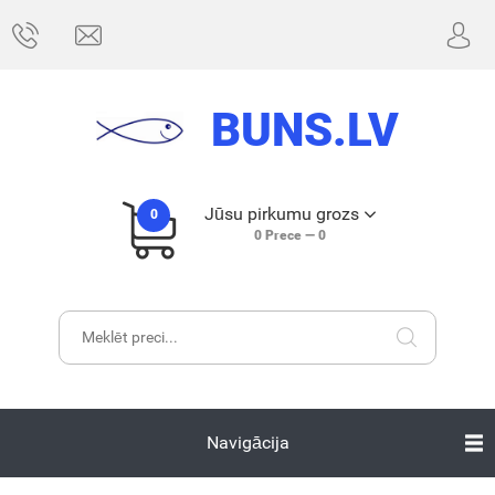
BUNS.LV
Jūsu pirkumu grozs
0
0
Prece —
0
Navigācija