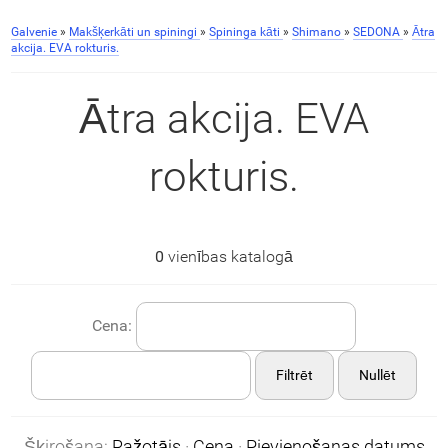
Galvenie
»
Makšķerkāti un spiningi
»
Spininga kāti
»
Shimano
»
SEDONA
»
Ātra
akcija. EVA rokturis.
Ātra akcija. EVA
rokturis.
0
vienības katalogā
Cena:
Filtrēt
Nullēt
Šķirošana:
Ražotājs
·
Cena
·
Pievienošanas datums