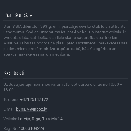
Par BunS.lv
B un S SIA dibināts 1993.g. un ir pierādījis sevi kā stabilu un attīstītu
uzņēmumu. Šodien uzņēmumā ietilpst 4 veikali un internetveikals. Ir
izvedotas labas attiecības ar lielu skaitu sadarbības partneriem.
Mūsū veikalos tas nodrošina plašu preču sortimentu makšķerēšanas
piederumiem, precēm aktīvai atpūtai dabā, kā arī apģērbus un
apavus makšķerēšanai un medībām.
Kontakti
Uz Jūsu jautājumiem mēs varam atbildēt darba dienās no 10.00 –
18.00.
Telefons:
+37126147172
E-mail:
buns.lv@inbox.lv
Veikals:
Latvija, Rīga, Tilta iela 14
Reģ. Nr:
40003109229