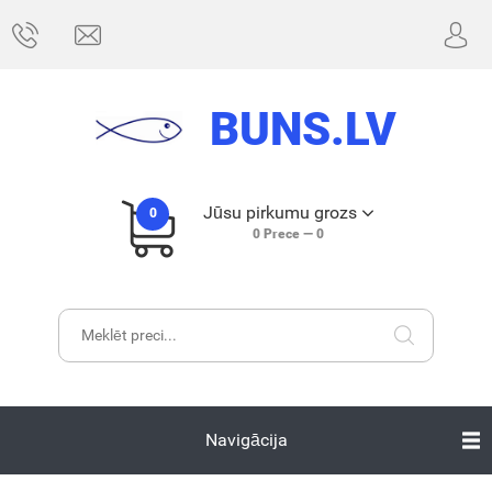
BUNS.LV
Jūsu pirkumu grozs
0
0
Prece —
0
Navigācija