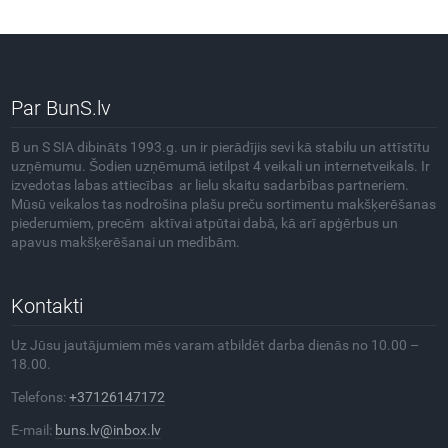
Par BunS.lv
B un S SIA dibināts 1993.g. un ir pierādījis sevi kā stabilu un attīstītu
uzņēmumu. Šodien uzņēmumā ietilpst 4 veikali un internetveikals. Ir
izvedotas labas attiecības ar lielu skaitu sadarbības partneriem.
Mūsū veikalos tas nodrošina plašu preču sortimentu makšķerēšanas
piederumiem, precēm aktīvai atpūtai dabā, kā arī apģērbus un
apavus makšķerēšanai un medībām.
Kontakti
Uz Jūsu jautājumiem mēs varam atbildēt darba dienās no 10.00 –
18.00.
Telefons:
+37126147172
E-mail:
buns.lv@inbox.lv