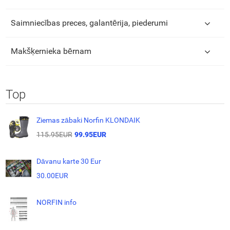
Saimniecības preces, galantērija, piederumi
Makšķernieka bērnam
Top
Ziemas zābaki Norfin KLONDAIK
115.95EUR
99.95EUR
Dāvanu karte 30 Eur
30.00EUR
NORFIN info