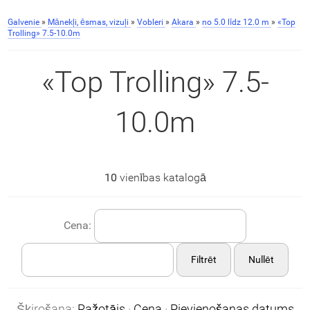
Galvenie
»
Mānekļi, ēsmas, vizuļi
»
Vobleri
»
Akara
»
no 5.0 līdz 12.0 m
»
«Top
Trolling» 7.5-10.0m
«Top Trolling» 7.5-
10.0m
10
vienības katalogā
Cena:
Filtrēt
Nullēt
Šķirošana:
Ražotājs
·
Cena
·
Pievienošanas datums