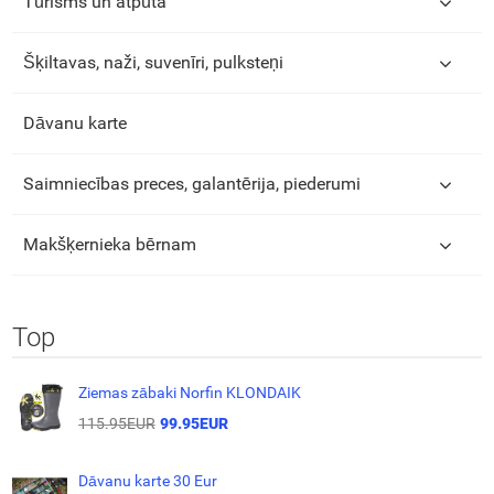
Tūrisms un atpūta
Šķiltavas, naži, suvenīri, pulksteņi
Dāvanu karte
Saimniecības preces, galantērija, piederumi
Makšķernieka bērnam
Top
Ziemas zābaki Norfin KLONDAIK
115.95EUR
99.95EUR
Dāvanu karte 30 Eur