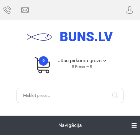
BUNS.LV
Jūsu pirkumu grozs
0
0
Prece —
0
Navigācija