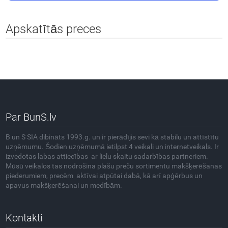
Apskatītās preces
Par BunS.lv
B un S SIA dibināts 1993.g. un ir pierādījis sevi kā stabilu un attīstītu
uzņēmumu. Šodien uzņēmumā ietilpst 4 veikali un internetveikals. Ir
izvedotas labas attiecības ar lielu skaitu sadarbības partneriem.
Mūsū veikalos tas nodrošina plašu preču sortimentu makšķerēšanas
piederumiem, precēm aktīvai atpūtai dabā, kā arī apģērbus un
apavus makšķerēšanai un medībām.
Kontakti