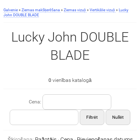
Galvenie
»
Ziemas makšķerēšana
»
Ziemas vizuļi
»
Vertikālie vizuļi
»
Lucky
John DOUBLE BLADE
Lucky John DOUBLE
BLADE
0
vienības katalogā
Cena:
Filtrēt
Nullēt
Šķirošana:
Ražotājs
·
Cena
·
Pievienošanas datums