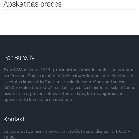
Apskatītās preces
Par BunS.lv
B un S SIA dibināts 1993.g. un ir pierādījis sevi kā stabilu un attīstītu
uzņēmumu. Šodien uzņēmumā ietilpst 4 veikali un internetveikals. Ir
izvedotas labas attiecības ar lielu skaitu sadarbības partneriem.
Mūsū veikalos tas nodrošina plašu preču sortimentu makšķerēšanas
piederumiem, precēm aktīvai atpūtai dabā, kā arī apģērbus un
apavus makšķerēšanai un medībām.
Kontakti
Uz Jūsu jautājumiem mēs varam atbildēt darba dienās no 10.00 –
18.00.