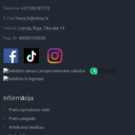
Telefons:
+37126147172
E-mail:
buns.lv@inbox.lv
Veikals:
Latvija, Rīga, Tilta iela 14
Reģ. Nr:
40003109229
Informācija
Preču apmaksas veidi
Preču piegāde
Atteikuma tiesības