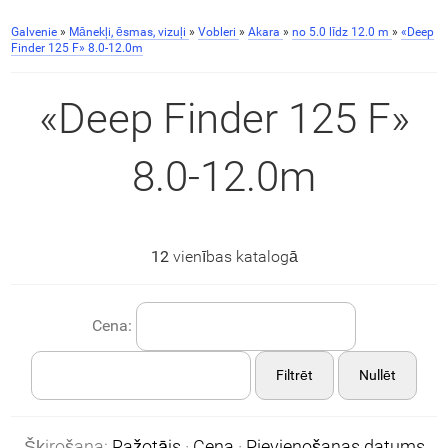
Galvenie
»
Mānekļi, ēsmas, vizuļi
»
Vobleri
»
Akara
»
no 5.0 līdz 12.0 m
»
«Deep
Finder 125 F» 8.0-12.0m
«Deep Finder 125 F»
8.0-12.0m
12
vienības katalogā
Cena:
Filtrēt
Nullēt
Šķirošana:
Ražotājs
·
Cena
·
Pievienošanas datums