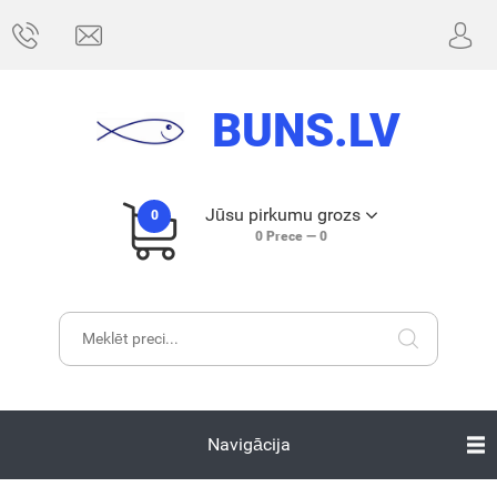
BUNS.LV
Jūsu pirkumu grozs
0
0
Prece —
0
Navigācija