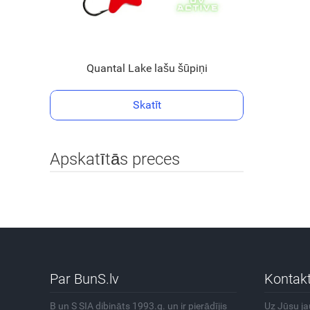
Quantal Lake lašu šūpiņi
Skatīt
Apskatītās preces
Par BunS.lv
Kontakt
B un S SIA dibināts 1993.g. un ir pierādījis
Uz Jūsu j