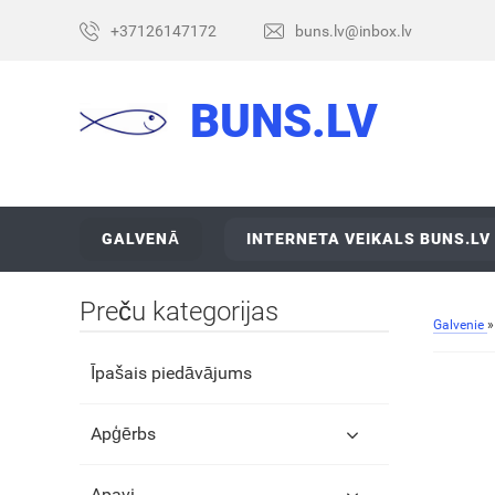
+37126147172
buns.lv@inbox.lv
BUNS.LV
GALVENĀ
INTERNETA VEIKALS BUNS.LV
Preču kategorijas
Galvenie
Īpašais piedāvājums
Apģērbs
Apavi