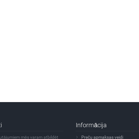
i
Informācija
autājumiem mēs varam atbildēt
Preču apmaksas veidi