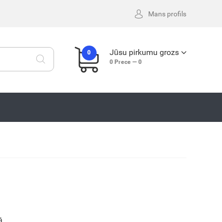
Mans profils
Jūsu pirkumu grozs
0
0
Prece —
0
ā