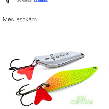
49.95EUR
43.00EUR
Mēs iesakām