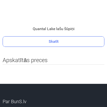
Quantal Lake lašu šūpiņi
Skatīt
Apskatītās preces
Par BunS.lv