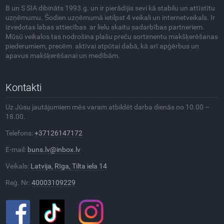
B un S SIA dibināts 1993.g. un ir pierādījis sevi kā stabilu un attīstītu
uzņēmumu. Šodien uzņēmumā ietilpst 4 veikali un internetveikals. Ir
izvedotas labas attiecības ar lielu skaitu sadarbības partneriem.
Mūsū veikalos tas nodrošina plašu preču sortimentu makšķerēšanas
piederumiem, precēm aktīvai atpūtai dabā, kā arī apģērbus un
apavus makšķerēšanai un medībām.
Kontakti
Uz Jūsu jautājumiem mēs varam atbildēt darba dienās no 10.00 –
18.00.
Telefons:
+37126147172
E-mail:
buns.lv@inbox.lv
Veikals:
Latvija, Rīga, Tilta iela 14
Reģ. Nr:
40003109229