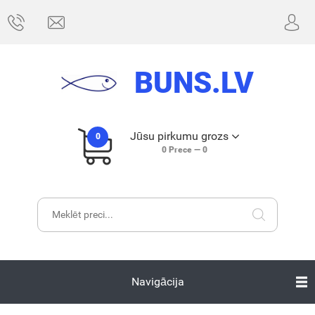
BUNS.LV
Jūsu pirkumu grozs
0
0
Prece —
0
Navigācija