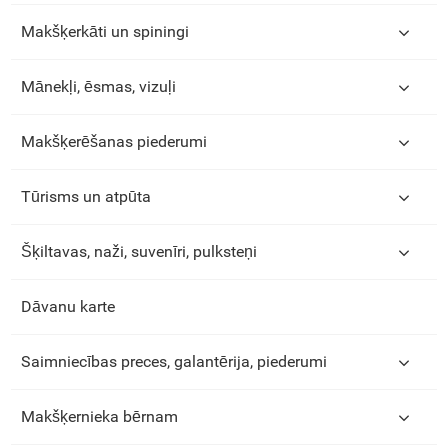
Makšķerkāti un spiningi
Mānekļi, ēsmas, vizuļi
Makšķerēšanas piederumi
Tūrisms un atpūta
Šķiltavas, naži, suvenīri, pulksteņi
Dāvanu karte
Saimniecības preces, galantērija, piederumi
Makšķernieka bērnam