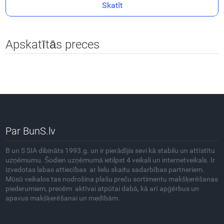
Skatīt
Apskatītās preces
Par BunS.lv
B un S SIA dibināts 1993.g. un ir pierādījis sevi kā stabilu un attīstītu
uzņēmumu. Šodien uzņēmumā ietilpst 4 veikali un internetveikals. Ir
izvedotas labas attiecības ar lielu skaitu sadarbības partneriem.
Mūsū veikalos tas nodrošina plašu preču sortimentu makšķerēšanas
piederumiem, precēm aktīvai atpūtai dabā, kā arī apģērbus un
apavus makšķerēšanai un medībām.