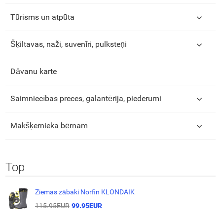
Tūrisms un atpūta
Šķiltavas, naži, suvenīri, pulksteņi
Dāvanu karte
Saimniecības preces, galantērija, piederumi
Makšķernieka bērnam
Top
Ziemas zābaki Norfin KLONDAIK
115.95EUR
99.95EUR