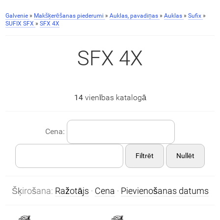
Galvenie
»
Makšķerēšanas piederumi
»
Auklas, pavadiņas
»
Auklas
»
Sufix
»
SUFIX SFX
»
SFX 4X
SFX 4X
14
vienības katalogā
Cena:
Filtrēt
Nullēt
Šķirošana:
Ražotājs
·
Cena
·
Pievienošanas datums