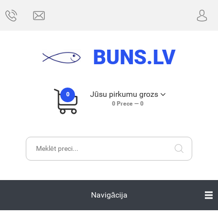
BUNS.LV
Jūsu pirkumu grozs
0
0
Prece —
0
Navigācija