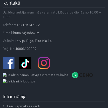
Kontakti
Uz Jūsu jautājumiem mēs varam atbildēt darba dienās no 10.00 –
18.00.
Telefons:
+37126147172
E-mail:
buns.lv@inbox.lv
Veikals:
Latvija, Rīga, Tilta iela 14
Reģ. Nr:
40003109229
Informācija
Preču apmaksas veidi