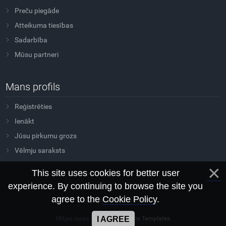
Preču piegāde
Atteikuma tiesības
Sadarbība
Mūsu partneri
Mans profils
Reģistrēties
Ienākt
Jūsu pirkumu grozs
Vēlmju saraksts
This site uses cookies for better user
experience. By continuing to browse the site you
agree to the
Cookie Policy
.
Copyright Sovtus © 2026
I AGREE
Mājas lapas šablons
Morganite Templates