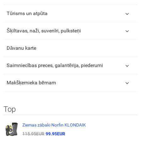
Tūrisms un atpūta
Šķiltavas, naži, suvenīri, pulksteņi
Dāvanu karte
Saimniecības preces, galantērija, piederumi
Makšķernieka bērnam
Top
Ziemas zābaki Norfin KLONDAIK
115.95EUR
99.95EUR