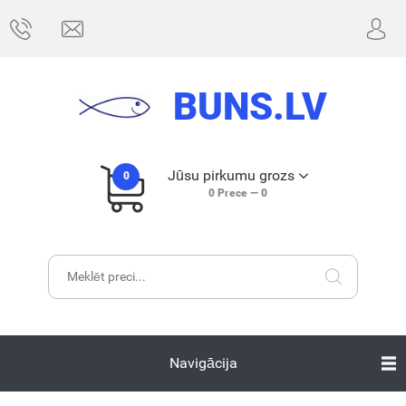
BUNS.LV
Jūsu pirkumu grozs
0
0
Prece —
0
Navigācija