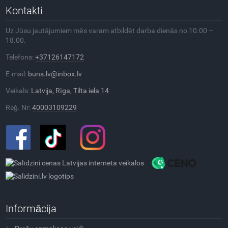
Kontakti
Uz Jūsu jautājumiem mēs varam atbildēt darba dienās no 10.00 –
18.00.
Telefons:
+37126147172
E-mail:
buns.lv@inbox.lv
Veikals:
Latvija, Rīga, Tilta iela 14
Reģ. Nr:
40003109229
Informācija