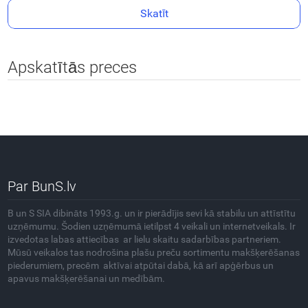
Skatīt
Apskatītās preces
Par BunS.lv
B un S SIA dibināts 1993.g. un ir pierādījis sevi kā stabilu un attīstītu
uzņēmumu. Šodien uzņēmumā ietilpst 4 veikali un internetveikals. Ir
izvedotas labas attiecības ar lielu skaitu sadarbības partneriem.
Mūsū veikalos tas nodrošina plašu preču sortimentu makšķerēšanas
piederumiem, precēm aktīvai atpūtai dabā, kā arī apģērbus un
apavus makšķerēšanai un medībām.