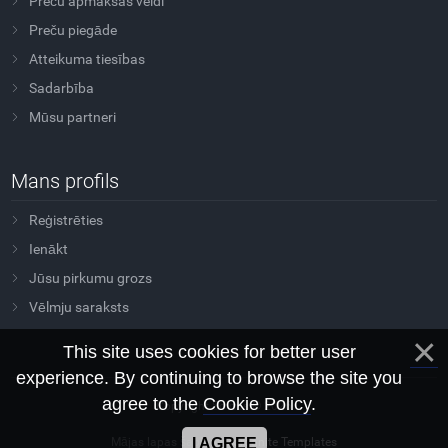
Preču apmaksas veidi
Preču piegāde
Atteikuma tiesības
Sadarbība
Mūsu partneri
Mans profils
Reģistrēties
Ienākt
Jūsu pirkumu grozs
Vēlmju saraksts
This site uses cookies for better user
experience. By continuing to browse the site you
agree to the
Cookie Policy
.
Copyright Sovtus © 2026
Mājas lapas šablons
Morganite Templates
I AGREE