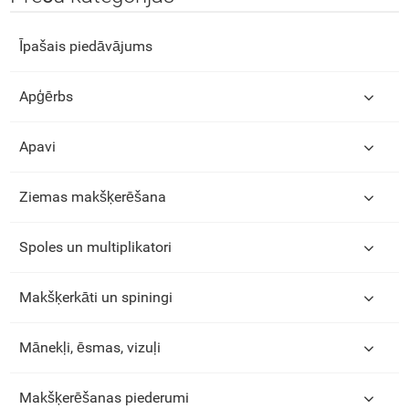
Īpašais piedāvājums
Apģērbs
Apavi
Ziemas makšķerēšana
Spoles un multiplikatori
Makšķerkāti un spiningi
Mānekļi, ēsmas, vizuļi
Makšķerēšanas piederumi