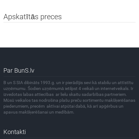
Apskatītās preces
Par BunS.lv
B un S SIA dibināts 1993.g. un ir pierādījis sevi kā stabilu un attīstītu
uzņēmumu. Šodien uzņēmumā ietilpst 4 veikali un internetveikals. Ir
izvedotas labas attiecības ar lielu skaitu sadarbības partneriem.
Mūsū veikalos tas nodrošina plašu preču sortimentu makšķerēšanas
piederumiem, precēm aktīvai atpūtai dabā, kā arī apģērbus un
apavus makšķerēšanai un medībām.
Kontakti