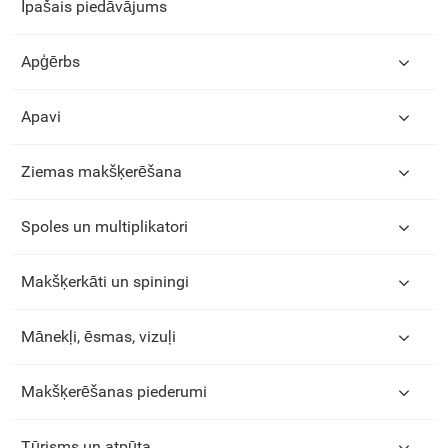
Īpašais piedāvājums
Apģērbs
Apavi
Ziemas makšķerēšana
Spoles un multiplikatori
Makšķerkāti un spiningi
Mānekļi, ēsmas, vizuļi
Makšķerēšanas piederumi
Tūrisms un atpūta