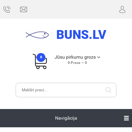
BUNS.LV
Jūsu pirkumu grozs
0
0
Prece —
0
Navigācija