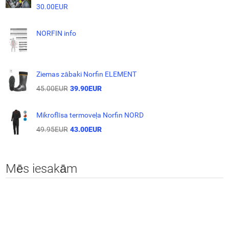
30.00EUR
NORFIN info
Ziemas zābaki Norfin ELEMENT
45.00EUR
39.90EUR
Mikroflīsa termoveļa Norfin NORD
49.95EUR
43.00EUR
Mēs iesakām