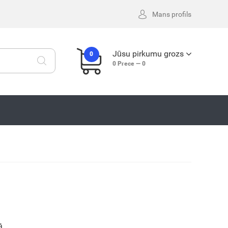
Mans profils
Jūsu pirkumu grozs
0
0
Prece —
0
ā