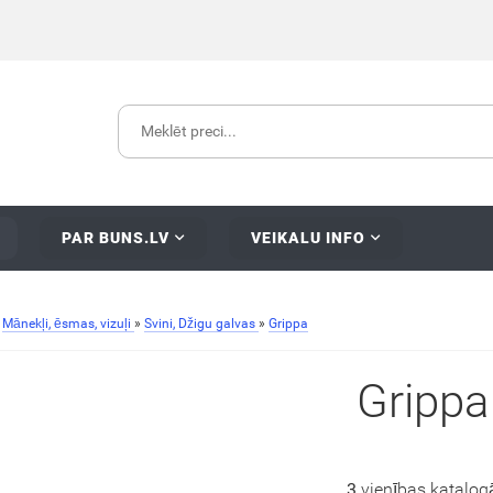
PAR BUNS.LV
VEIKALU INFO
»
Mānekļi, ēsmas, vizuļi
»
Svini, Džigu galvas
»
Grippa
Grippa
3
vienības katalog