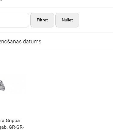
Filtrēt
Nullēt
ienošanas datums
ra Grippa
gab, GR-GR-