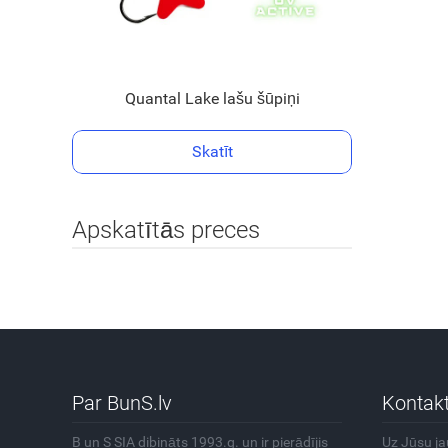
Quantal Lake lašu šūpiņi
Skatīt
Apskatītās preces
Par BunS.lv
Kontakt
B un S SIA dibināts 1993.g. un ir pierādījis
Uz Jūsu j