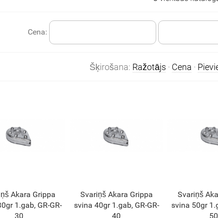
Cena:
Šķirošana:
Ražotājs
·
Cena
·
Piev
iņš Akara Grippa
Svariņš Akara Grippa
Svariņš Aka
30gr 1.gab, GR-GR-
svina 40gr 1.gab, GR-GR-
svina 50gr 1.
30
40
50