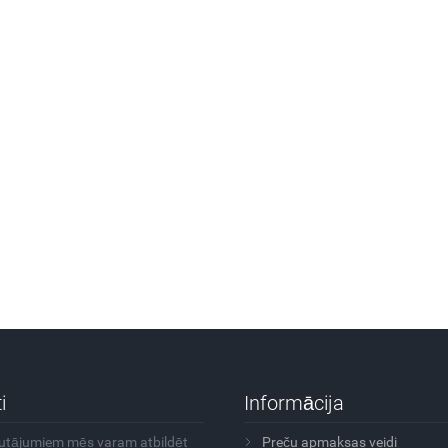
i
Informācija
autājumiem mēs varam atbildēt
Preču apmaksas veidi