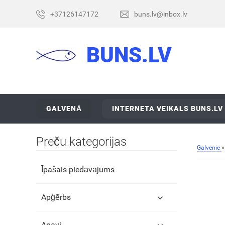
+37126147172
buns.lv@inbox.lv
BUNS.LV
GALVENĀ
INTERNETA VEIKALS BUNS.LV
Preču kategorijas
Galvenie
Īpašais piedāvājums
Apģērbs
Apavi