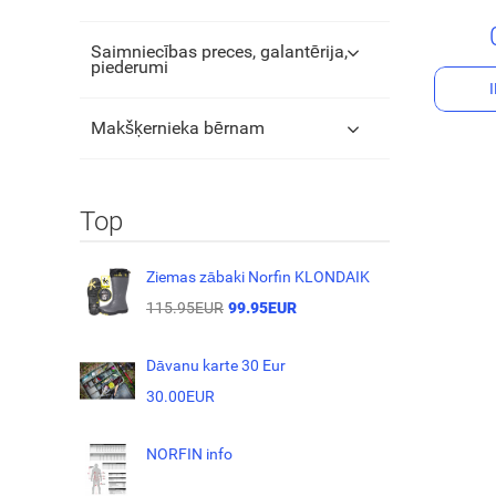
Saimniecības preces, galantērija,
piederumi
Makšķernieka bērnam
Top
Ziemas zābaki Norfin KLONDAIK
115.95EUR
99.95EUR
Dāvanu karte 30 Eur
30.00EUR
NORFIN info