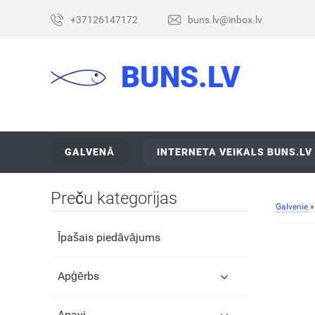
+37126147172
buns.lv@inbox.lv
BUNS.LV
GALVENĀ
INTERNETA VEIKALS BUNS.LV
Preču kategorijas
Galvenie
Īpašais piedāvājums
Apģērbs
Apavi