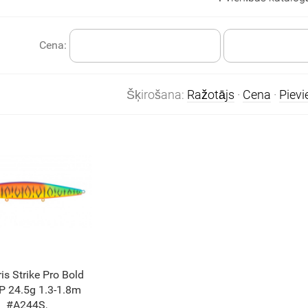
Cena:
Šķirošana:
Ražotājs
·
Cena
·
Piev
is Strike Pro Bold
 24.5g 1.3-1.8m
#A244S,