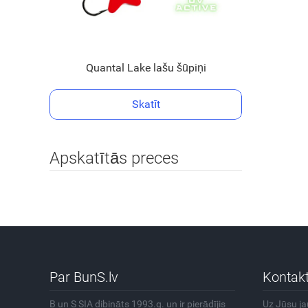
Quantal Lake lašu šūpiņi
Skatīt
Apskatītās preces
Par BunS.lv
Kontakt
B un S SIA dibināts 1993.g. un ir pierādījis
Uz Jūsu j