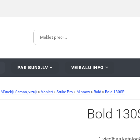
PAR BUNS.LV
VEIKALU INFO
»
Mānekļi, ēsmas, vizuļi
»
Vobleri
»
Strike Pro
»
Minnow
»
Bold
»
Bold 130SP
Bold 130
1
vienības katalog