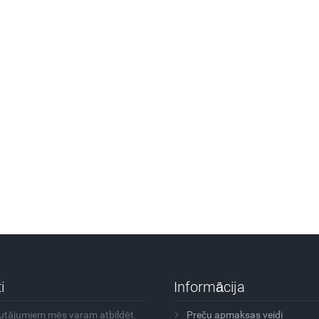
i
Informācija
autājumiem mēs varam atbildēt
Preču apmaksas veidi