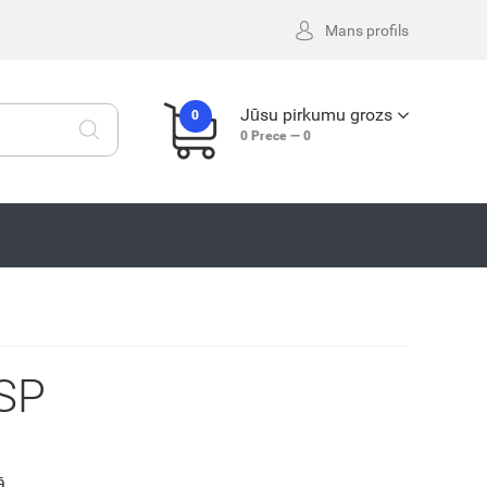
Mans profils
Jūsu pirkumu grozs
0
0
Prece —
0
SP
ā