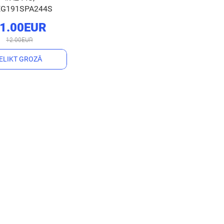
EG191SPA244S
1.00EUR
12.00EUR
IELIKT GROZĀ