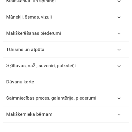
Makšķerkāti un spiningi
Mānekļi, ēsmas, vizuļi
Makšķerēšanas piederumi
Tūrisms un atpūta
Šķiltavas, naži, suvenīri, pulksteņi
Dāvanu karte
Saimniecības preces, galantērija, piederumi
Makšķernieka bērnam