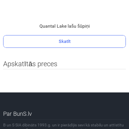
Quantal Lake lašu šūpiņi
Skatīt
Apskatītās preces
Par BunS.lv
B un S SIA dibināts 1993.g. un ir pierādījis sevi kā stabilu un attīstītu