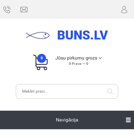
BUNS.LV
Jūsu pirkumu grozs
0
0
Prece —
0
Navigācija