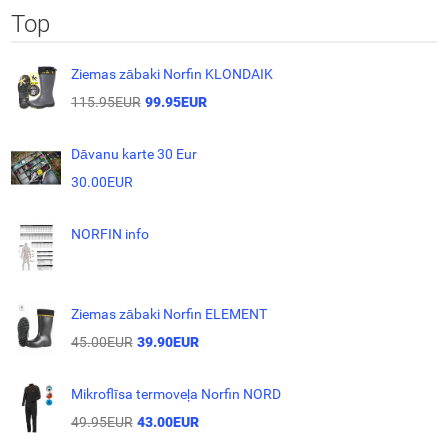
Top
Ziemas zābaki Norfin KLONDAIK
115.95EUR
99.95EUR
Dāvanu karte 30 Eur
30.00EUR
NORFIN info
Ziemas zābaki Norfin ELEMENT
45.00EUR
39.90EUR
Mikroflīsa termoveļa Norfin NORD
49.95EUR
43.00EUR