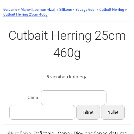
Galvenie
»
Mānekļi, ēsmas, vizuļi
»
Silikons
»
Savage Gear
»
Cutbait Herring
»
Cutbait Herring 25cm 460g
Cutbait Herring 25cm
460g
5
vienības katalogā
Cena:
Filtrēt
Nullēt
Šķirošana:
Ražotājs
·
Cena
·
Pievienošanas datums