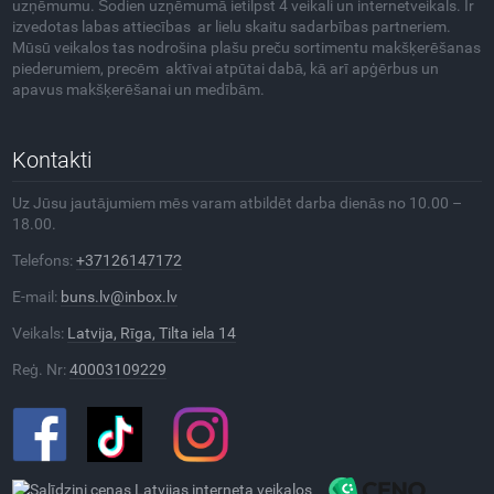
uzņēmumu. Šodien uzņēmumā ietilpst 4 veikali un internetveikals. Ir
izvedotas labas attiecības ar lielu skaitu sadarbības partneriem.
Mūsū veikalos tas nodrošina plašu preču sortimentu makšķerēšanas
piederumiem, precēm aktīvai atpūtai dabā, kā arī apģērbus un
apavus makšķerēšanai un medībām.
Kontakti
Uz Jūsu jautājumiem mēs varam atbildēt darba dienās no 10.00 –
18.00.
Telefons:
+37126147172
E-mail:
buns.lv@inbox.lv
Veikals:
Latvija, Rīga, Tilta iela 14
Reģ. Nr:
40003109229