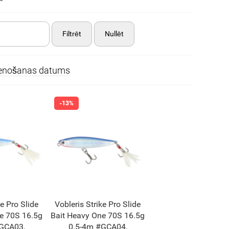
Filtrēt
Nullēt
ienošanas datums
ke Pro Slide
Vobleris Strike Pro Slide
e 70S 16.5g
Bait Heavy One 70S 16.5g
GCA03,
0.5-4m #GCA04,