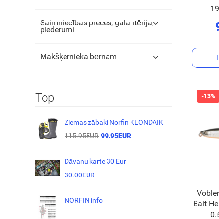
1
Saimniecības preces, galantērija,
piederumi
Makšķernieka bērnam
Top
Ziemas zābaki Norfin KLONDAIK
115.95EUR
99.95EUR
Dāvanu karte 30 Eur
30.00EUR
Vobler
NORFIN info
Bait H
0.