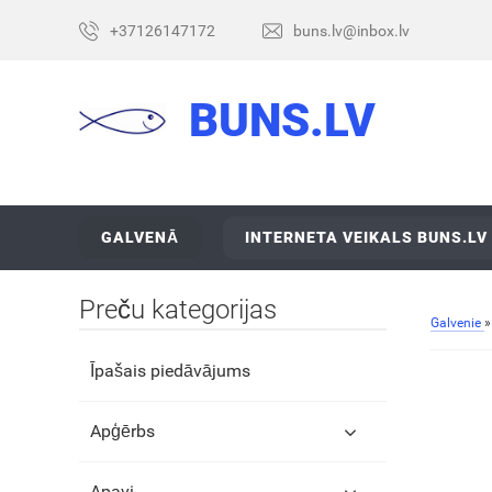
+37126147172
buns.lv@inbox.lv
BUNS.LV
GALVENĀ
INTERNETA VEIKALS BUNS.LV
Preču kategorijas
Galvenie
Īpašais piedāvājums
Apģērbs
Apavi