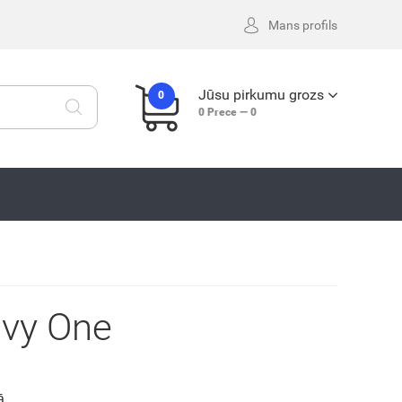
Mans profils
Jūsu pirkumu grozs
0
0
Prece —
0
avy One
ā