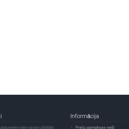
i
Informācija
autājumiem mēs varam atbildēt
Preču apmaksas veidi