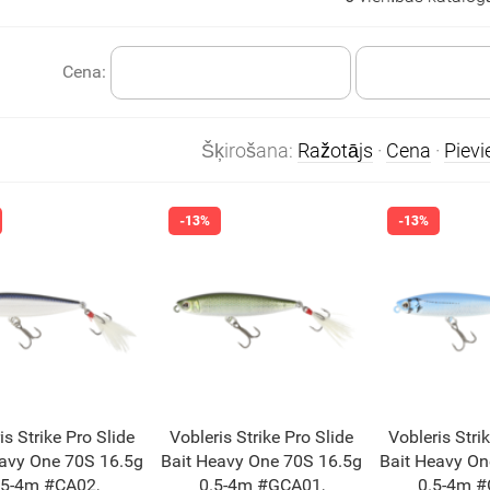
Cena:
Šķirošana:
Ražotājs
·
Cena
·
Piev
is Strike Pro Slide
Vobleris Strike Pro Slide
Vobleris Stri
eavy One 70S 16.5g
Bait Heavy One 70S 16.5g
Bait Heavy On
.5-4m #CA02,
0.5-4m #GCA01,
0.5-4m #