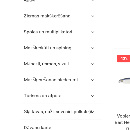
Ziemas makšķerēšana
Spoles un multiplikatori
Makšķerkāti un spiningi
Mānekļi, ēsmas, vizuļi
Makšķerēšanas piederumi
Tūrisms un atpūta
Šķiltavas, naži, suvenīri, pulksteņi
Vobler
Bait H
Dāvanu karte
0