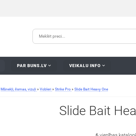
PAR BUNS.LV
VEIKALU INFO
»
Mānekļi, ēsmas, vizuļi
»
Vobleri
»
Strike Pro
»
Slide Bait Heavy One
Slide Bait He
6
vienības katalog