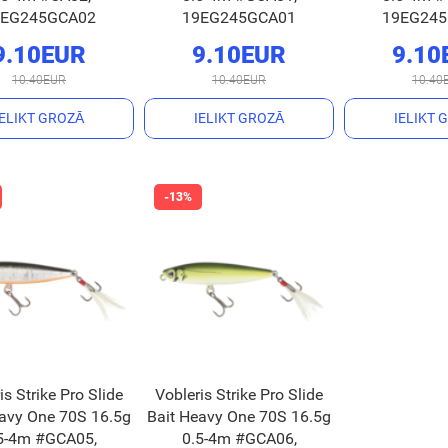
9EG245GCA02
19EG245GCА01
19EG24
9.10EUR
9.10EUR
9.10
10.40EUR
10.40EUR
10.40
IELIKT GROZĀ
IELIKT GROZĀ
IELIKT 
is Strike Pro Slide
Vobleris Strike Pro Slide
eavy One 70S 16.5g
Bait Heavy One 70S 16.5g
5-4m #GCA05,
0.5-4m #GCA06,