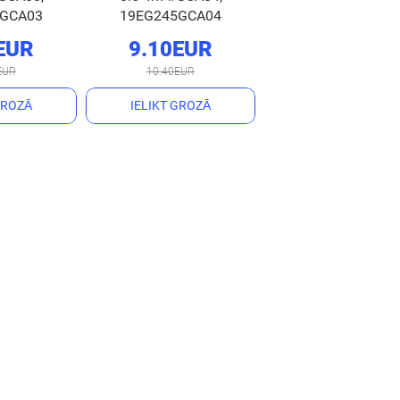
5GCA03
19EG245GCA04
EUR
9.10EUR
EUR
10.40EUR
GROZĀ
IELIKT GROZĀ