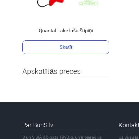
Quantal Lake lašu šūpiņi
Skatīt
Apskatītās preces
Par BunS.lv
Kontakt
B un S SIA dibināts 1993.g. un ir pierādījis
Uz Jūsu j