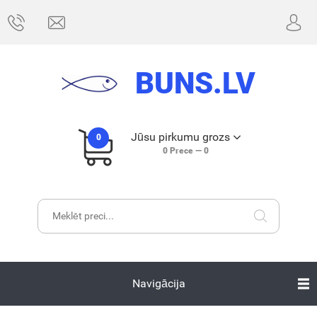
BUNS.LV
Jūsu pirkumu grozs
0
0
Prece —
0
Navigācija