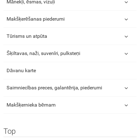
Mānekļi, ēsmas, vizuļi
Makšķerēšanas piederumi
Tūrisms un atpūta
Šķiltavas, naži, suvenīri, pulksteņi
Dāvanu karte
Saimniecības preces, galantērija, piederumi
Makšķernieka bērnam
Top