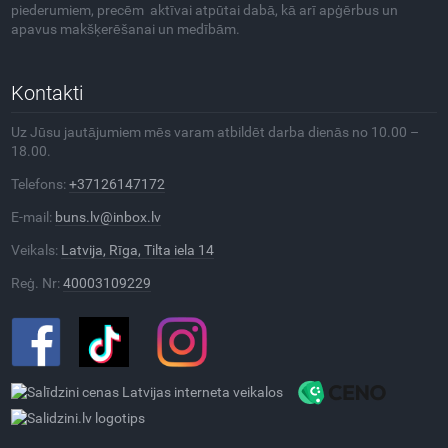
piederumiem, precēm aktīvai atpūtai dabā, kā arī apģērbus un
apavus makšķerēšanai un medībām.
Kontakti
Uz Jūsu jautājumiem mēs varam atbildēt darba dienās no 10.00 –
18.00.
Telefons:
+37126147172
E-mail:
buns.lv@inbox.lv
Veikals:
Latvija, Rīga, Tilta iela 14
Reģ. Nr:
40003109229