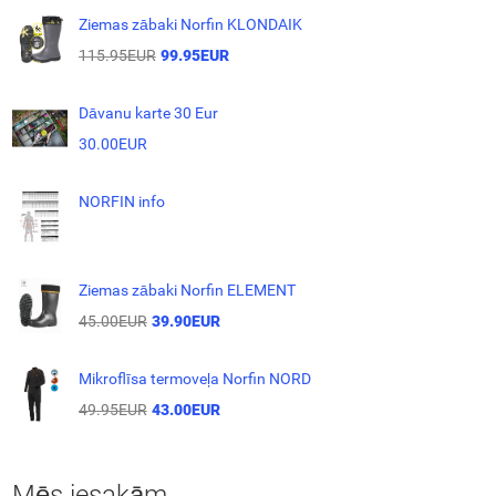
Ziemas zābaki Norfin KLONDAIK
115.95EUR
99.95EUR
Dāvanu karte 30 Eur
30.00EUR
NORFIN info
Ziemas zābaki Norfin ELEMENT
45.00EUR
39.90EUR
Mikroflīsa termoveļa Norfin NORD
49.95EUR
43.00EUR
Mēs iesakām