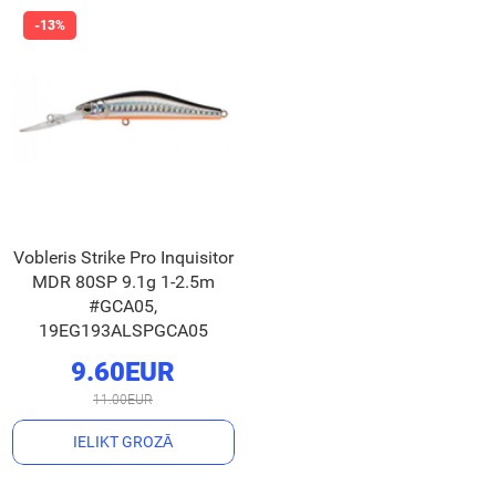
Vobleris Strike Pro Inquisitor
MDR 80SP 9.1g 1-2.5m
#GCA05,
19EG193ALSPGCA05
9.60EUR
11.00EUR
IELIKT GROZĀ