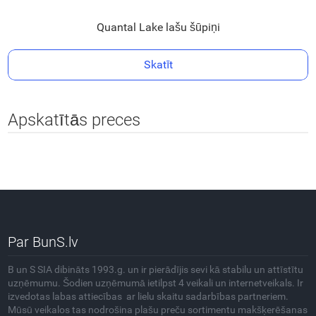
Quantal Lake lašu šūpiņi
Skatīt
Apskatītās preces
Par BunS.lv
B un S SIA dibināts 1993.g. un ir pierādījis sevi kā stabilu un attīstītu
uzņēmumu. Šodien uzņēmumā ietilpst 4 veikali un internetveikals. Ir
izvedotas labas attiecības ar lielu skaitu sadarbības partneriem.
Mūsū veikalos tas nodrošina plašu preču sortimentu makšķerēšanas