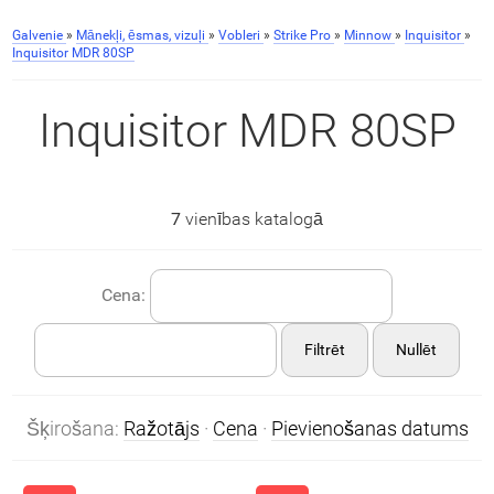
Galvenie
»
Mānekļi, ēsmas, vizuļi
»
Vobleri
»
Strike Pro
»
Minnow
»
Inquisitor
»
Inquisitor MDR 80SP
Inquisitor MDR 80SP
7
vienības katalogā
Cena:
Filtrēt
Nullēt
Šķirošana:
Ražotājs
·
Cena
·
Pievienošanas datums