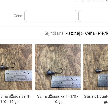
Cena:
Šķirošana:
Ražotājs
·
Cena
·
Piev
Svina džiggalva №
Svina džiggalva № 1/0 -
Svina džiggal
1/0 - 10 gr.
10 gr.
gr.