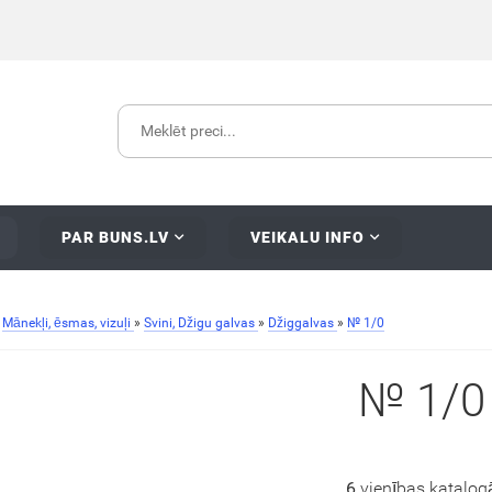
PAR BUNS.LV
VEIKALU INFO
»
Mānekļi, ēsmas, vizuļi
»
Svini, Džigu galvas
»
Džiggalvas
»
№ 1/0
№ 1/0
6
vienības katalog