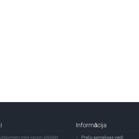
i
Informācija
autājumiem mēs varam atbildēt
Preču apmaksas veidi