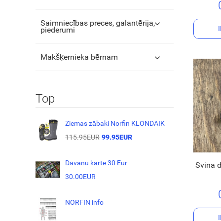
Saimniecības preces, galantērija,
piederumi
Makšķernieka bērnam
Top
Ziemas zābaki Norfin KLONDAIK
115.95EUR
99.95EUR
Dāvanu karte 30 Eur
Svina d
30.00EUR
NORFIN info