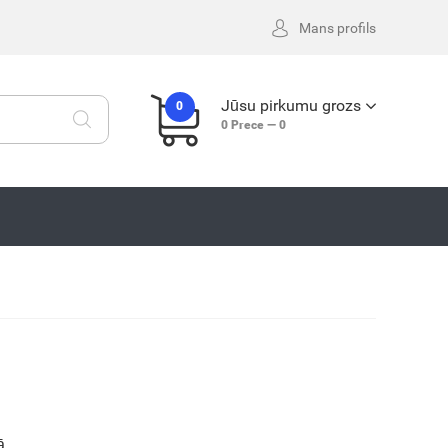
Mans profils
Jūsu pirkumu grozs
0
0
Prece —
0
ā