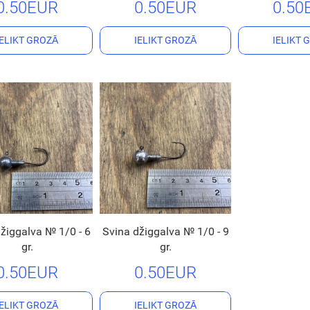
0.50EUR
0.50EUR
0.50
IELIKT GROZĀ
IELIKT GROZĀ
IELIKT 
žiggalva № 1/0 - 6
Svina džiggalva № 1/0 - 9
gr.
gr.
0.50EUR
0.50EUR
IELIKT GROZĀ
IELIKT GROZĀ