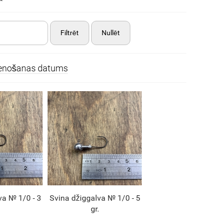
Filtrēt
Nullēt
ienošanas datums
va № 1/0 - 3
Svina džiggalva № 1/0 - 5
gr.