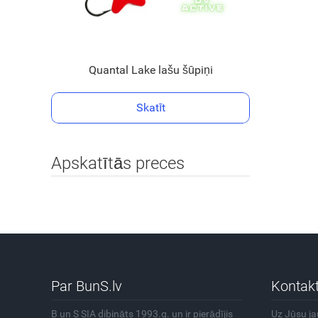
Quantal Lake lašu šūpiņi
Skatīt
Apskatītās preces
Par BunS.lv
Kontakt
B un S SIA dibināts 1993.g. un ir pierādījis
Uz Jūsu j