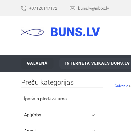
+37126147172
buns.lv@inbox.lv
BUNS.LV
GALVENĀ
INTERNETA VEIKALS BUNS.LV
Preču kategorijas
Galvenie
Īpašais piedāvājums
Apģērbs
Apavi