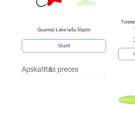
Tviste
Quantal Lake lašu šūpiņi
Skatīt
Apskatītās preces