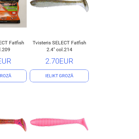
ECT Fatfish
Tvisteris SELECT Fatfish
l.209
2.4" col.214
EUR
2.70EUR
GROZĀ
IELIKT GROZĀ