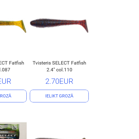
ECT Fatfish
Tvisteris SELECT Fatfish
l.087
2.4" col.110
EUR
2.70EUR
GROZĀ
IELIKT GROZĀ