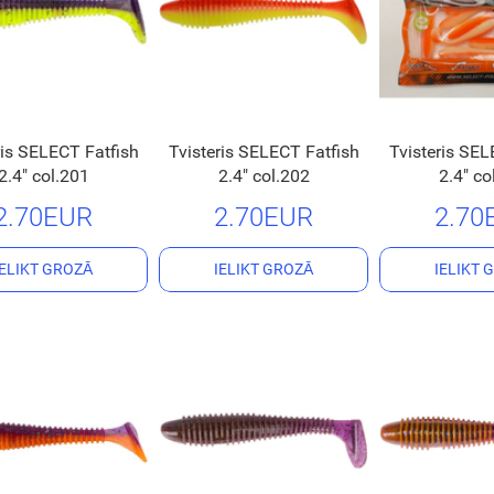
ris SELECT Fatfish
Tvisteris SELECT Fatfish
Tvisteris SEL
2.4" col.201
2.4" col.202
2.4" co
2.70EUR
2.70EUR
2.70
IELIKT GROZĀ
IELIKT GROZĀ
IELIKT 