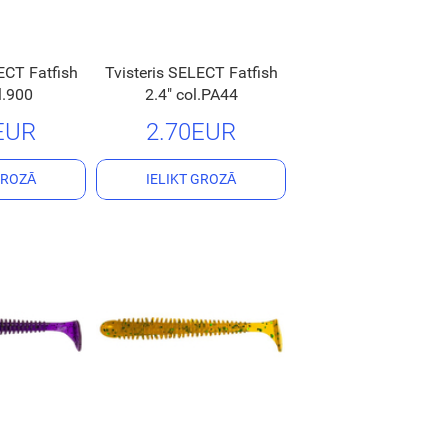
ECT Fatfish
Tvisteris SELECT Fatfish
l.900
2.4" col.PA44
EUR
2.70EUR
GROZĀ
IELIKT GROZĀ