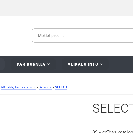
PAR BUNS.LV
VEIKALU INFO
»
Mānekļi, ēsmas, vizuļi
»
Silikons
»
SELECT
SELEC
89
vienības katalo