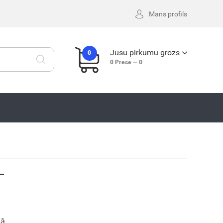
Mans profils
Jūsu pirkumu grozs
0
0
Prece —
0
T
gā