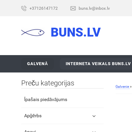
+37126147172
buns.lv@inbox.lv
BUNS.LV
GALVENĀ
INTERNETA VEIKALS BUNS.LV
Preču kategorijas
Galvenie
Īpašais piedāvājums
Apģērbs
Apavi