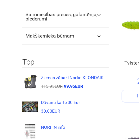
Saimniecības preces, galantērija,
piederumi
Makšķernieka bērnam
Top
Tviste
Ziemas zābaki Norfin KLONDAIK
115.95EUR
99.95EUR
Dāvanu karte 30 Eur
30.00EUR
NORFIN info