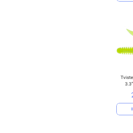
Tvist
3.3