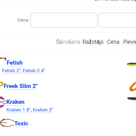
Cena:
Šķirošana:
Ražotājs
·
Cena
·
Piev
Fetish
Fetish 2''
,
Fetish 2.4''
Freek Slim 2"
Kraken
Kraken 1.8''
,
Kraken 3''
Toxic