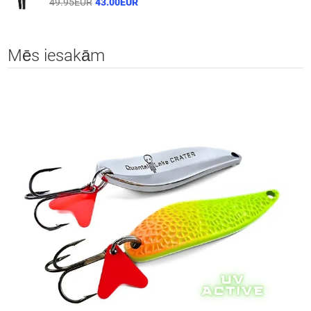
49.95EUR
43.00EUR
Mēs iesakām