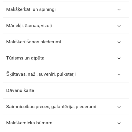
Makšķerkāti un spiningi
Mānekļi, ēsmas, vizuļi
Makšķerēšanas piederumi
Tūrisms un atpūta
Šķiltavas, naži, suvenīri, pulksteņi
Dāvanu karte
Saimniecības preces, galantērija, piederumi
Makšķernieka bērnam