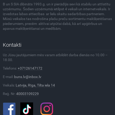
B un S SIA dibināts 1993.g. un ir pierādījis sevi kā stabilu un attīstītu
uzņēmumu. Šodien uzņēmumā ietilpst 4 veikali un internetveikals. Ir
izvedotas labas attiecības ar lielu skaitu sadarbības partneriem.
Mūsū veikalos tas nodrošina plašu preču sortimentu makšķerēšanas
piederumiem, precēm aktīvai atpūtai dabā, kā arī apģērbus un
apavus makšķerēšanai un medībām.
Kontakti
Uz Jūsu jautājumiem mēs varam atbildēt darba dienās no 10.00 –
18.00.
Telefons:
+37126147172
E-mail:
buns.lv@inbox.lv
Veikals:
Latvija, Rīga, Tilta iela 14
Reģ. Nr:
40003109229