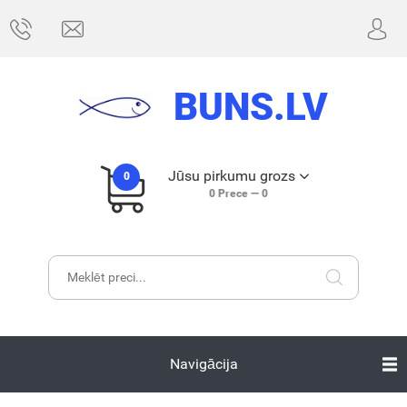
BUNS.LV
Jūsu pirkumu grozs
0
0
Prece —
0
Navigācija