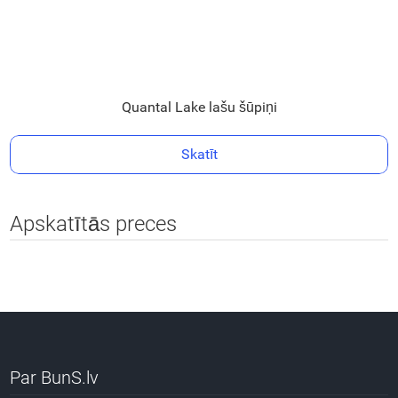
Quantal Lake lašu šūpiņi
Skatīt
Apskatītās preces
Par BunS.lv