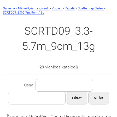
Galvenie
»
Mānekļi, ēsmas, vizuļi
»
Vobleri
»
Rapala
»
Scatter Rap Series
»
SCRTD09_3.3-5.7m_9cm_13g
SCRTD09_3.3-
5.7m_9cm_13g
29
vienības katalogā
Cena:
Filtrēt
Nullēt
Šķirošana:
Ražotājs
·
Cena
·
Pievienošanas datums