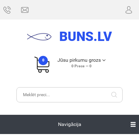
BUNS.LV
Jūsu pirkumu grozs
0
0
Prece —
0
Navigācija