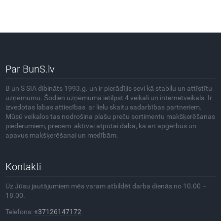
Par BunS.lv
B un S SIA dibināts 1993.g. un ir pierādījis sevi kā stabilu un attīstītu
uzņēmumu. Šodien uzņēmumā ietilpst 4 veikali un internetveikals. Ir
izvedotas labas attiecības ar lielu skaitu sadarbības partneriem.
Mūsū veikalos tas nodrošina plašu preču sortimentu makšķerēšanas
piederumiem, precēm aktīvai atpūtai dabā, kā arī apģērbus un
apavus makšķerēšanai un medībām.
Kontakti
Uz Jūsu jautājumiem mēs varam atbildēt darba dienās no 10.00 –
18.00.
Telefons:
+37126147172