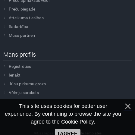
Preču apmaksas veidi
Preču piegāde
Atteikuma tiesības
Sadarbība
Mūsu partneri
Mans profils
Reģistrēties
Ienākt
Jūsu pirkumu grozs
Vēlmju saraksts
This site uses cookies for better user
experience. By continuing to browse the site you
agree to the
Cookie Policy
.
Copyright Sovtus © 2026
Mājas lapas šablons
Morganite Templates
I AGREE