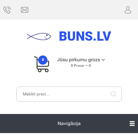
BUNS.LV
Jūsu pirkumu grozs
0
0
Prece —
0
Navigācija