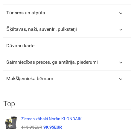
Tūrisms un atpūta
Šķiltavas, naži, suvenīri, pulksteņi
Dāvanu karte
Saimniecības preces, galantērija, piederumi
Makšķernieka bērnam
Top
Ziemas zābaki Norfin KLONDAIK
115.95EUR
99.95EUR