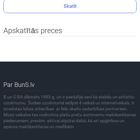
Skatīt
Apskatītās preces
Par BunS.lv
B un S SIA dibināts 1993.g. un ir pierādījis sevi kā stabilu un attīstītu
uzņēmumu. Šodien uzņēmumā ietilpst 4 veikali un internetveikals. Ir
izvedotas labas attiecības ar lielu skaitu sadarbības partneriem.
Mūsū veikalos tas nodrošina plašu preču sortimentu makšķerēšanas
piederumiem, precēm aktīvai atpūtai dabā, kā arī apģērbus un
apavus makšķerēšanai un medībām.