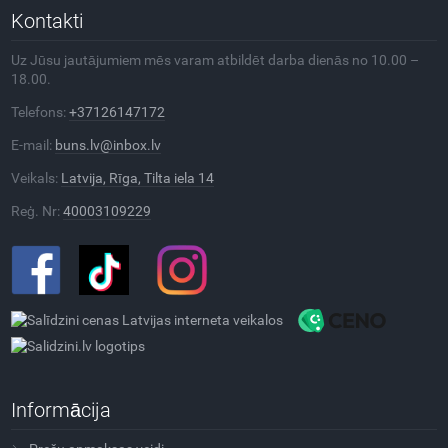
Kontakti
Uz Jūsu jautājumiem mēs varam atbildēt darba dienās no 10.00 –
18.00.
Telefons:
+37126147172
E-mail:
buns.lv@inbox.lv
Veikals:
Latvija, Rīga, Tilta iela 14
Reģ. Nr:
40003109229
Informācija