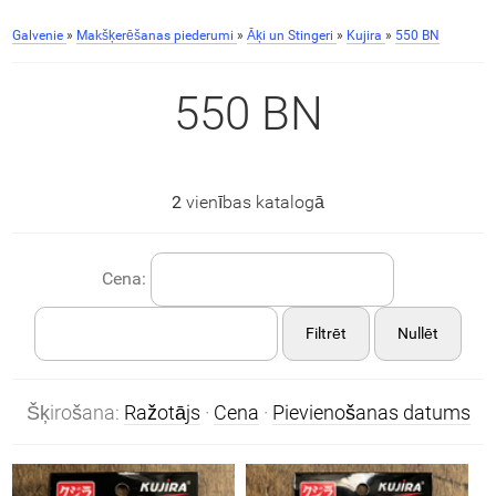
Galvenie
»
Makšķerēšanas piederumi
»
Āķi un Stingeri
»
Kujira
»
550 BN
550 BN
2
vienības katalogā
Cena:
Filtrēt
Nullēt
Šķirošana:
Ražotājs
·
Cena
·
Pievienošanas datums