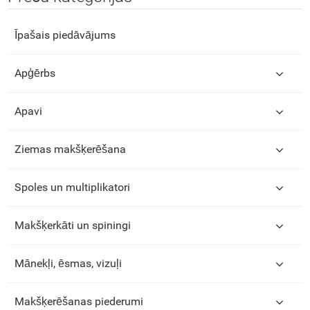
Īpašais piedāvājums
Apģērbs
Apavi
Ziemas makšķerēšana
Spoles un multiplikatori
Makšķerkāti un spiningi
Mānekļi, ēsmas, vizuļi
Makšķerēšanas piederumi