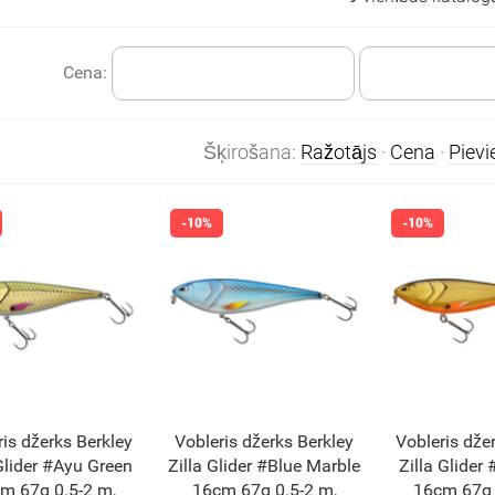
Cena:
Šķirošana:
Ražotājs
·
Cena
·
Piev
ris džerks Berkley
Vobleris džerks Berkley
Vobleris dže
 Glider #Ayu Green
Zilla Glider #Blue Marble
Zilla Glider
m 67g 0.5-2 m,
16cm 67g 0.5-2 m,
16cm 67g 