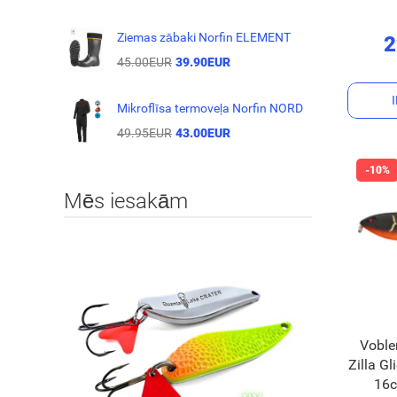
Ziemas zābaki Norfin ELEMENT
2
45.00EUR
39.90EUR
Mikroflīsa termoveļa Norfin NORD
49.95EUR
43.00EUR
Mēs iesakām
Voble
Zilla G
16c