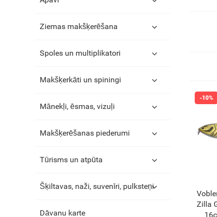
Ziemas makšķerēšana
Spoles un multiplikatori
Makšķerkāti un spiningi
Mānekļi, ēsmas, vizuļi
Makšķerēšanas piederumi
Tūrisms un atpūta
Šķiltavas, naži, suvenīri, pulksteņi
Voble
Zilla
Dāvanu karte
16c