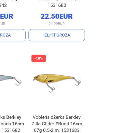
842
1531680
0EUR
22.50EUR
EUR
24.99EUR
GROZĀ
IELIKT GROZĀ
rks Berkley
Vobleris džerks Berkley
#Roach 16cm
Zilla Glider #Rudd 16cm
, 1531682
67g 0.5-2 m, 1531683