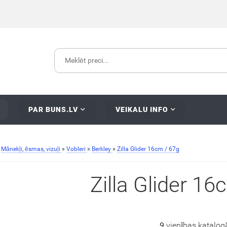
PAR BUNS.LV
VEIKALU INFO
»
Mānekļi, ēsmas, vizuļi
»
Vobleri
»
Berkley
»
Zilla Glider 16cm / 67g
Zilla Glider 16
9
vienības katalog