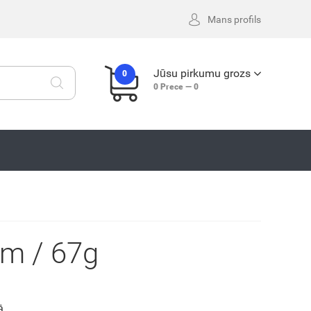
Mans profils
Jūsu pirkumu grozs
0
0
Prece —
0
cm / 67g
ā