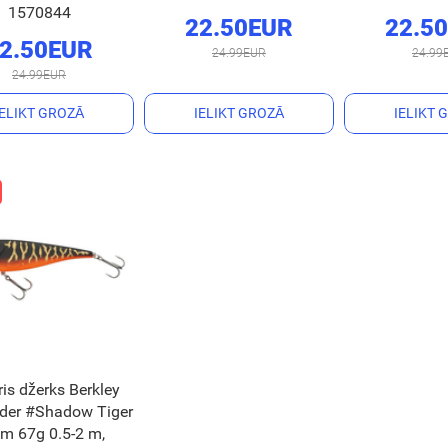
1570844
22.50EUR
22.5
2.50EUR
24.99EUR
24.99
24.99EUR
IELIKT GROZĀ
IELIKT GROZĀ
IELIKT 
ris džerks Berkley
lider #Shadow Tiger
m 67g 0.5-2 m,