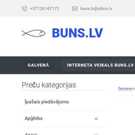
+37126147172
buns.lv@inbox.lv
BUNS.LV
GALVENĀ
INTERNETA VEIKALS BUNS.LV
Preču kategorijas
Galvenie
Īpašais piedāvājums
Apģērbs
Apavi