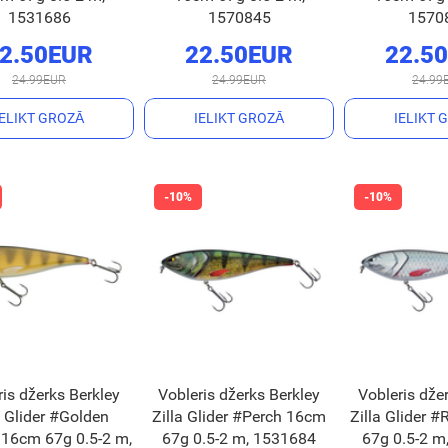
1531686
1570845
1570
2.50EUR
22.50EUR
22.5
24.99EUR
24.99EUR
24.99
IELIKT GROZĀ
IELIKT GROZĀ
IELIKT 
ris džerks Berkley
Vobleris džerks Berkley
Vobleris dže
a Glider #Golden
Zilla Glider #Perch 16cm
Zilla Glider 
 16cm 67g 0.5-2 m,
67g 0.5-2 m, 1531684
67g 0.5-2 m