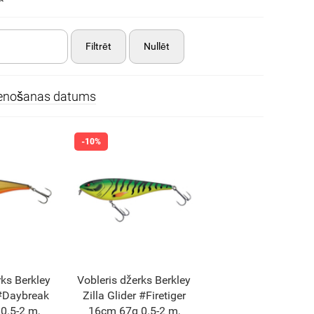
Filtrēt
Nullēt
ienošanas datums
rks Berkley
Vobleris džerks Berkley
 #Daybreak
Zilla Glider #Firetiger
0.5-2 m,
16cm 67g 0.5-2 m,