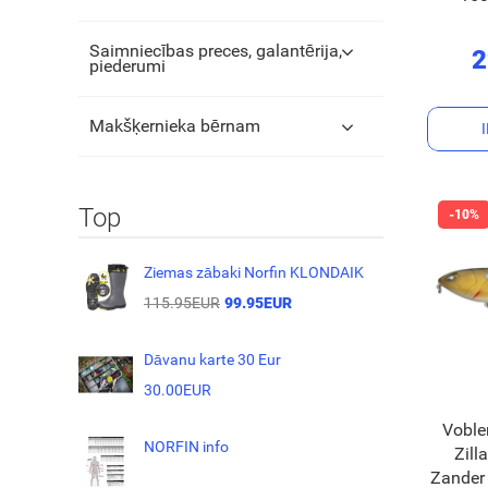
Saimniecības preces, galantērija,
2
piederumi
Makšķernieka bērnam
Top
Ziemas zābaki Norfin KLONDAIK
115.95EUR
99.95EUR
Dāvanu karte 30 Eur
30.00EUR
Voble
NORFIN info
Zill
Zander