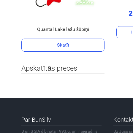
2
Quantal Lake lašu šūpiņi
Skatīt
Apskatītās preces
Par BunS.lv
Kontakt
B un S SIA dibināts 1993.g. un ir pierādījis
Uz Jūsu j