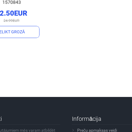
1570843
2.50EUR
24.99EUR
IELIKT GROZĀ
i
Informācija
autājumiem mēs varam atbildēt
Preču apmaksas veidi