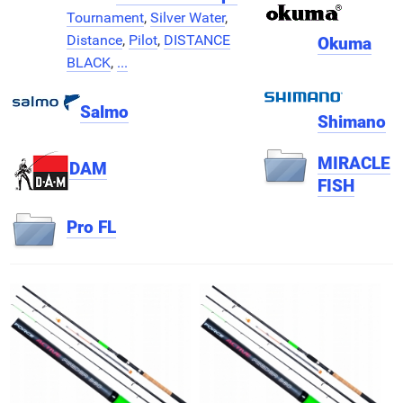
Tournament
,
Silver Water
,
Distance
,
Pilot
,
DISTANCE
Okuma
BLACK
,
...
Salmo
Shimano
MIRACLE
DAM
FISH
Pro FL