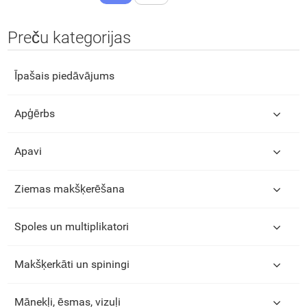
Preču kategorijas
Īpašais piedāvājums
Apģērbs
Apavi
Ziemas makšķerēšana
Spoles un multiplikatori
Makšķerkāti un spiningi
Mānekļi, ēsmas, vizuļi