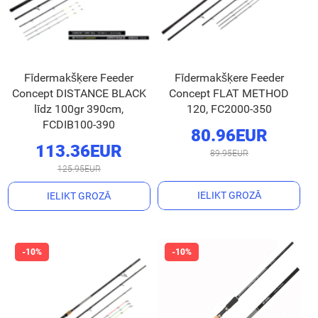
Fīdermakšķere Feeder
Fīdermakšķere Feeder
Concept DISTANCE BLACK
Concept FLAT METHOD
līdz 100gr 390cm,
120, FC2000-350
FCDIB100-390
80.96EUR
113.36EUR
89.95EUR
125.95EUR
IELIKT GROZĀ
IELIKT GROZĀ