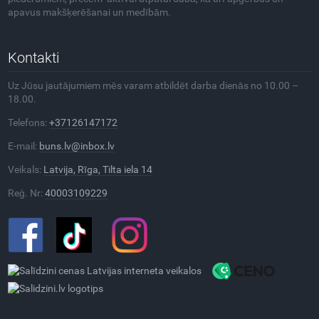
apavus makšķerēšanai un medībām.
Kontakti
Uz Jūsu jautājumiem mēs varam atbildēt darba dienās no 10.00 –
18.00.
Telefons:
+37126147172
E-mail:
buns.lv@inbox.lv
Veikals:
Latvija, Rīga, Tilta iela 14
Reģ. Nr:
40003109229