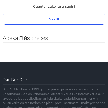
Quantal Lake lašu šūpiņi
Skatīt
Apskatītās preces
Par BunS.lv
B un S SIA dibināts 1993.g. un ir pierādījis sevi kā stabilu un attīstītu
uzņēmumu. Šodien uzņēmumā ietilpst 4 veikali un internetveikals. Ir
izvedotas labas attiecības ar lielu skaitu sadarbības partneriem.
Mūsū veikalos tas nodrošina plašu preču sortimentu makšķerēšanas
piederumiem, precēm aktīvai atpūtai dabā, kā arī apģērbus un