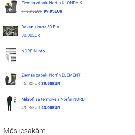
Ziemas zābaki Norfin KLONDAIK
115.95EUR
99.95EUR
Dāvanu karte 30 Eur
30.00EUR
NORFIN info
Ziemas zābaki Norfin ELEMENT
45.00EUR
39.90EUR
Mikroflīsa termoveļa Norfin NORD
49.95EUR
43.00EUR
Mēs iesakām