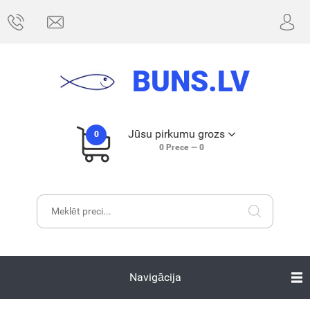
BUNS.LV
Jūsu pirkumu grozs
0
0
Prece —
0
Navigācija