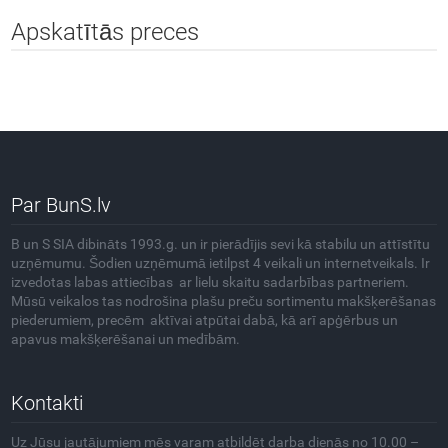
Apskatītās preces
Par BunS.lv
B un S SIA dibināts 1993.g. un ir pierādījis sevi kā stabilu un attīstītu
uzņēmumu. Šodien uzņēmumā ietilpst 4 veikali un internetveikals. Ir
izvedotas labas attiecības ar lielu skaitu sadarbības partneriem.
Mūsū veikalos tas nodrošina plašu preču sortimentu makšķerēšanas
piederumiem, precēm aktīvai atpūtai dabā, kā arī apģērbus un
apavus makšķerēšanai un medībām.
Kontakti
Uz Jūsu jautājumiem mēs varam atbildēt darba dienās no 10.00 –