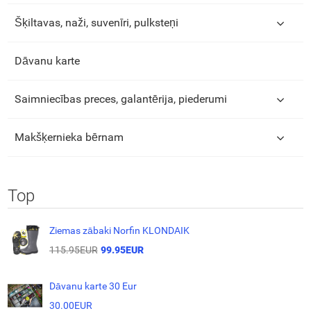
Šķiltavas, naži, suvenīri, pulksteņi
Dāvanu karte
Saimniecības preces, galantērija, piederumi
Makšķernieka bērnam
Top
Ziemas zābaki Norfin KLONDAIK
115.95EUR
99.95EUR
Dāvanu karte 30 Eur
30.00EUR