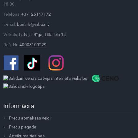
18.00.
Telefons:
+37126147172
E-mail:
buns.lv@inbox.lv
Veikals:
Latvija, Rīga, Tilta iela 14
Reģ. Nr:
40003109229
Informācija
Preču apmaksas veidi
Preču piegāde
Atteikuma tiesības