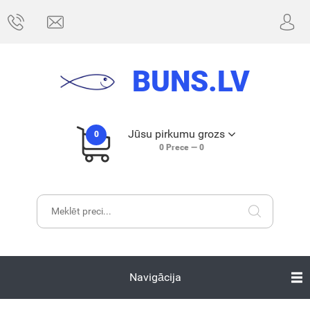
BUNS.LV
Jūsu pirkumu grozs
0
0
Prece —
0
Navigācija