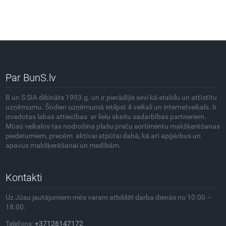
Par BunS.lv
B un S SIA dibināts 1993.g. un ir pierādījis sevi kā stabilu un attīstītu
uzņēmumu. Šodien uzņēmumā ietilpst 4 veikali un internetveikals. Ir
izvedotas labas attiecības ar lielu skaitu sadarbības partneriem.
Mūsū veikalos tas nodrošina plašu preču sortimentu makšķerēšanas
piederumiem, precēm aktīvai atpūtai dabā, kā arī apģērbus un
apavus makšķerēšanai un medībām.
Kontakti
Uz Jūsu jautājumiem mēs varam atbildēt darba dienās no 10.00 –
18.00.
Telefons:
+37126147172