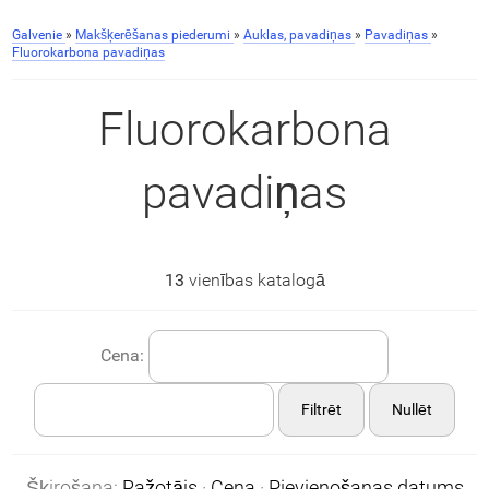
Galvenie
»
Makšķerēšanas piederumi
»
Auklas, pavadiņas
»
Pavadiņas
»
Fluorokarbona pavadiņas
Fluorokarbona
pavadiņas
13
vienības katalogā
Cena:
Filtrēt
Nullēt
Šķirošana:
Ražotājs
·
Cena
·
Pievienošanas datums