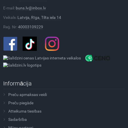
E-mail:
buns.lv@inbox.lv
Veikals:
Latvija, Rīga, Tilta iela 14
Reģ. Nr:
40003109229
Informācija
Preču apmaksas veidi
Preču piegāde
Atteikuma tiesības
Sadarbība
Mūsu partneri