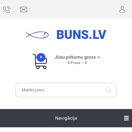
BUNS.LV
Jūsu pirkumu grozs
0
0
Prece —
0
Navigācija