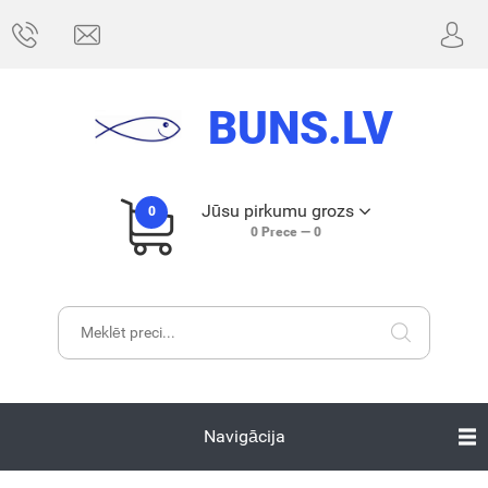
BUNS.LV
Jūsu pirkumu grozs
0
0
Prece —
0
Navigācija