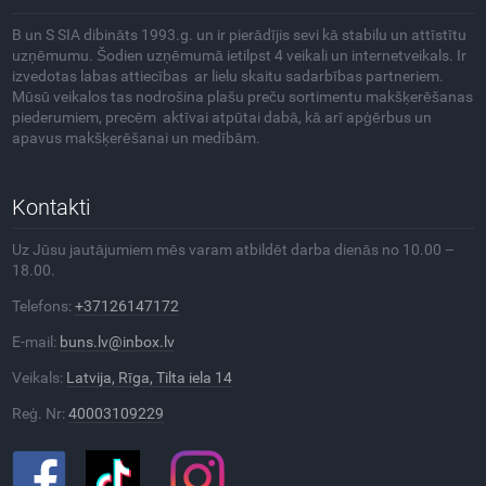
B un S SIA dibināts 1993.g. un ir pierādījis sevi kā stabilu un attīstītu
uzņēmumu. Šodien uzņēmumā ietilpst 4 veikali un internetveikals. Ir
izvedotas labas attiecības ar lielu skaitu sadarbības partneriem.
Mūsū veikalos tas nodrošina plašu preču sortimentu makšķerēšanas
piederumiem, precēm aktīvai atpūtai dabā, kā arī apģērbus un
apavus makšķerēšanai un medībām.
Kontakti
Uz Jūsu jautājumiem mēs varam atbildēt darba dienās no 10.00 –
18.00.
Telefons:
+37126147172
E-mail:
buns.lv@inbox.lv
Veikals:
Latvija, Rīga, Tilta iela 14
Reģ. Nr:
40003109229