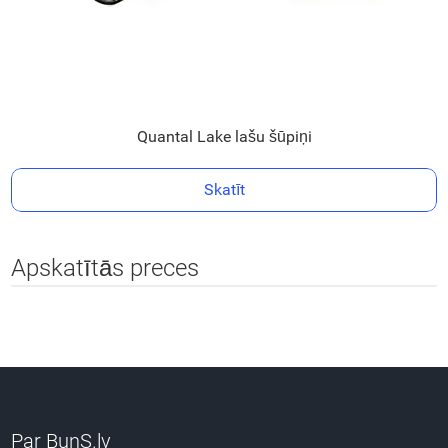
Quantal Lake lašu šūpiņi
Skatīt
Apskatītās preces
Par BunS.lv