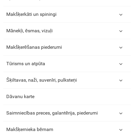
Makšķerkāti un spiningi
Mānekļi, ēsmas, vizuļi
Makšķerēšanas piederumi
Tūrisms un atpūta
Šķiltavas, naži, suvenīri, pulksteņi
Dāvanu karte
Saimniecības preces, galantērija, piederumi
Makšķernieka bērnam