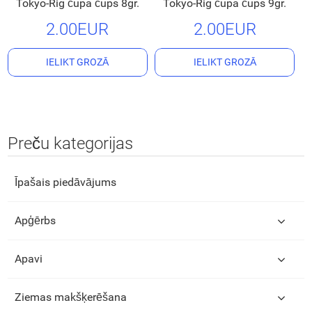
Tokyo-Rig čupa čups 8gr.
Tokyo-Rig čupa čups 9gr.
2.00EUR
2.00EUR
IELIKT GROZĀ
IELIKT GROZĀ
Preču kategorijas
Īpašais piedāvājums
Apģērbs
Apavi
Ziemas makšķerēšana