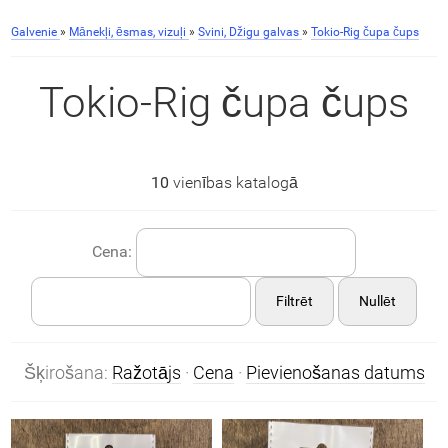
Galvenie
»
Mānekļi, ēsmas, vizuļi
»
Svini, Džigu galvas
»
Tokio-Rig čupa čups
Tokio-Rig čupa čups
10
vienības katalogā
Cena:
Filtrēt
Nullēt
Šķirošana:
Ražotājs
·
Cena
·
Pievienošanas datums