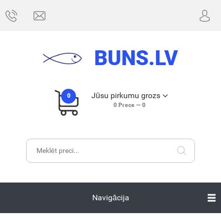
BUNS.LV
Jūsu pirkumu grozs
0
0
Prece —
0
Navigācija