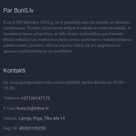
Par BunS.lv
B un S SIA dibināts 1993.g. un ir pierādījis sevi kā stabilu un attīstītu
uzņēmumu. Šodien uzņēmumā ietilpst 4 veikali un internetveikals. Ir
izvedotas labas attiecības ar lielu skaitu sadarbības partneriem.
Mūsū veikalos tas nodrošina plašu preču sortimentu makšķerēšanas
piederumiem, precēm aktīvai atpūtai dabā, kā arī apģērbus un
apavus makšķerēšanai un medībām.
Kontakti
Uz Jūsu jautājumiem mēs varam atbildēt darba dienās no 10.00 –
18.00.
Telefons:
+37126147172
E-mail:
buns.lv@inbox.lv
Veikals:
Latvija, Rīga, Tilta iela 14
Reģ. Nr:
40003109229