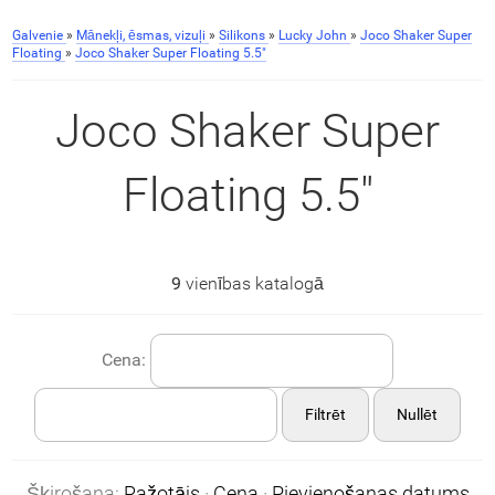
Galvenie
»
Mānekļi, ēsmas, vizuļi
»
Silikons
»
Lucky John
»
Joco Shaker Super
Floating
»
Joco Shaker Super Floating 5.5"
Joco Shaker Super
Floating 5.5"
9
vienības katalogā
Cena:
Filtrēt
Nullēt
Šķirošana:
Ražotājs
·
Cena
·
Pievienošanas datums