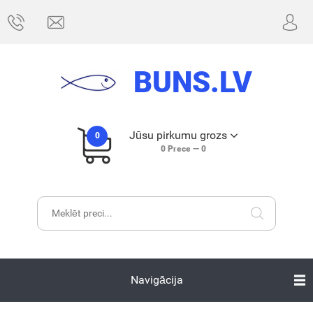
BUNS.LV
Jūsu pirkumu grozs
0
0
Prece —
0
Navigācija