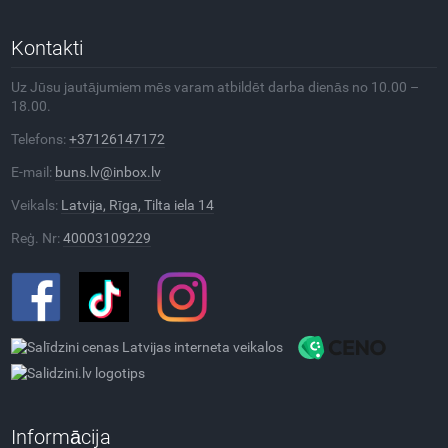
Kontakti
Uz Jūsu jautājumiem mēs varam atbildēt darba dienās no 10.00 –
18.00.
Telefons:
+37126147172
E-mail:
buns.lv@inbox.lv
Veikals:
Latvija, Rīga, Tilta iela 14
Reģ. Nr:
40003109229
Informācija