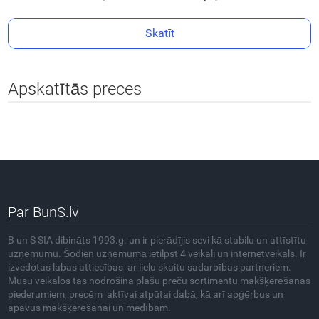
Skatīt
Apskatītās preces
Par BunS.lv
B un S SIA dibināts 1993.g. un ir pierādījis sevi kā stabilu un attīstītu
uzņēmumu. Šodien uzņēmumā ietilpst 4 veikali un internetveikals. Ir
izvedotas labas attiecības ar lielu skaitu sadarbības partneriem.
Mūsū veikalos tas nodrošina plašu preču sortimentu makšķerēšanas
piederumiem, precēm aktīvai atpūtai dabā, kā arī apģērbus un
apavus makšķerēšanai un medībām.