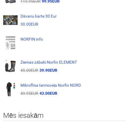
115.95EUR
99.95EUR
Dāvanu karte 30 Eur
30.00EUR
NORFIN info
Ziemas zābaki Norfin ELEMENT
45.00EUR
39.90EUR
Mikroflīsa termoveļa Norfin NORD
49.95EUR
43.00EUR
Mēs iesakām