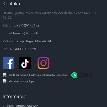
Kontakti
Uz Jūsu jautājumiem mēs varam atbildēt darba dienās no 10.00 –
18.00.
Telefons:
+37126147172
E-mail:
buns.lv@inbox.lv
Veikals:
Latvija, Rīga, Tilta iela 14
Reģ. Nr:
40003109229
Informācija
Preču apmaksas veidi