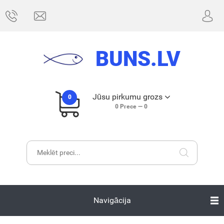
BUNS.LV
Jūsu pirkumu grozs
0
0
Prece —
0
Navigācija