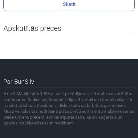
Skatīt
Apskatītās preces
Par BunS.lv
B un S SIA dibināts 1993.g. un ir pierādījis sevi kā stabilu un attīstītu
uzņēmumu. Šodien uzņēmumā ietilpst 4 veikali un internetveikals. Ir
izvedotas labas attiecības ar lielu skaitu sadarbības partneriem.
Mūsū veikalos tas nodrošina plašu preču sortimentu makšķerēšanas
piederumiem, precēm aktīvai atpūtai dabā, kā arī apģērbus un
apavus makšķerēšanai un medībām.