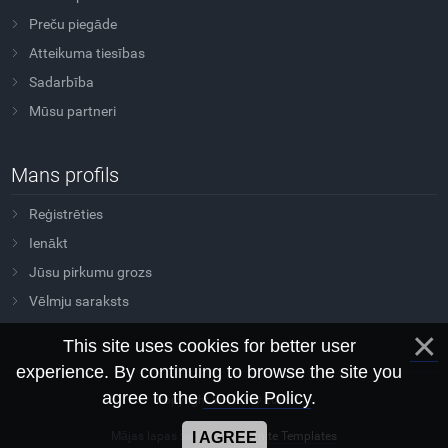
Preču piegāde
Atteikuma tiesības
Sadarbība
Mūsu partneri
Mans profils
Reģistrēties
Ienākt
Jūsu pirkumu grozs
Vēlmju saraksts
This site uses cookies for better user
experience. By continuing to browse the site you
agree to the
Cookie Policy
.
Copyright Sovtus © 2026
Mājas lapas šablons
Morganite Templates
I AGREE