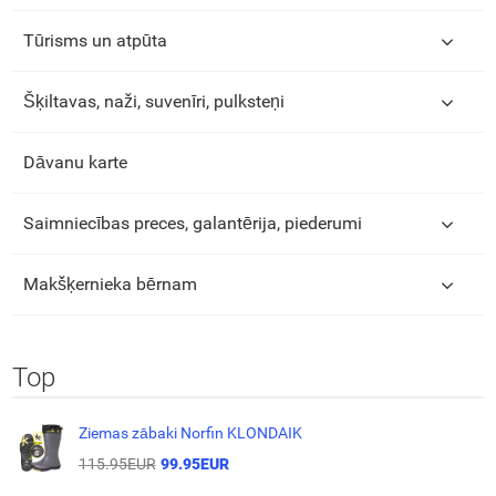
Tūrisms un atpūta
Šķiltavas, naži, suvenīri, pulksteņi
Dāvanu karte
Saimniecības preces, galantērija, piederumi
Makšķernieka bērnam
Top
Ziemas zābaki Norfin KLONDAIK
115.95EUR
99.95EUR