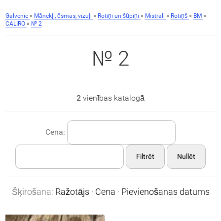
Galvenie
»
Mānekļi, ēsmas, vizuļi
»
Rotiņi un šūpiņi
»
Mistrall
»
Rotiņš
»
BM
»
CALIRO
»
№ 2
№ 2
2
vienības katalogā
Cena:
Filtrēt
Nullēt
Šķirošana:
Ražotājs
·
Cena
·
Pievienošanas datums