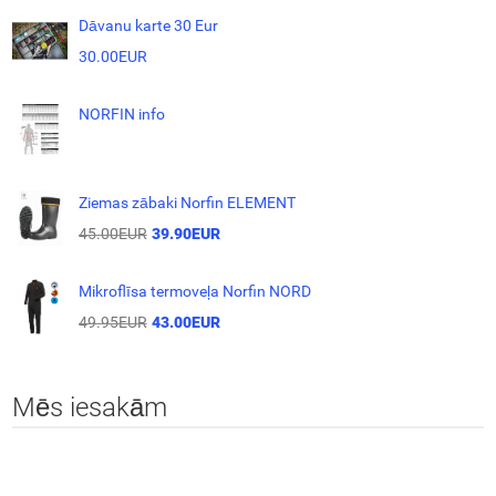
Dāvanu karte 30 Eur
30.00EUR
NORFIN info
Ziemas zābaki Norfin ELEMENT
45.00EUR
39.90EUR
Mikroflīsa termoveļa Norfin NORD
49.95EUR
43.00EUR
Mēs iesakām