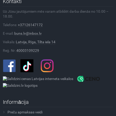
Kontakti
Uz Jūsu jautājumiem mēs varam atbildēt darba dienās no 10.00 –
18.00.
Telefons:
+37126147172
E-mail:
buns.lv@inbox.lv
Veikals:
Latvija, Rīga, Tilta iela 14
Reģ. Nr:
40003109229
Informācija
Preču apmaksas veidi