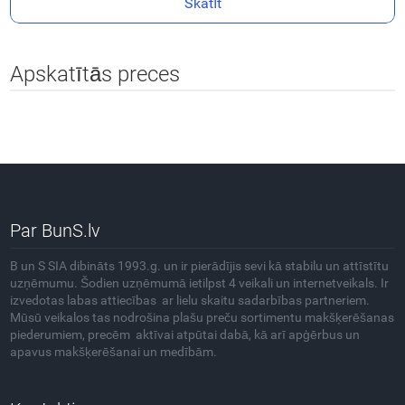
Skatīt
Apskatītās preces
Par BunS.lv
B un S SIA dibināts 1993.g. un ir pierādījis sevi kā stabilu un attīstītu
uzņēmumu. Šodien uzņēmumā ietilpst 4 veikali un internetveikals. Ir
izvedotas labas attiecības ar lielu skaitu sadarbības partneriem.
Mūsū veikalos tas nodrošina plašu preču sortimentu makšķerēšanas
piederumiem, precēm aktīvai atpūtai dabā, kā arī apģērbus un
apavus makšķerēšanai un medībām.