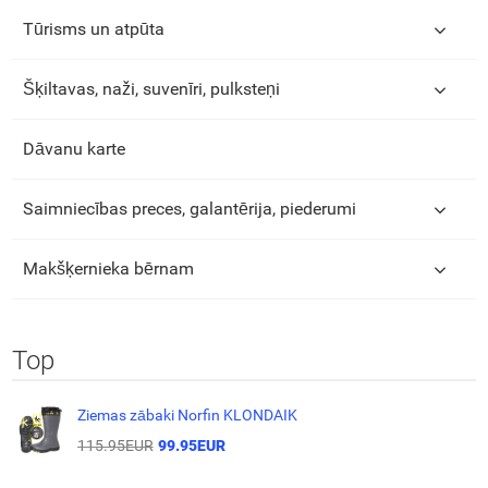
Tūrisms un atpūta
Šķiltavas, naži, suvenīri, pulksteņi
Dāvanu karte
Saimniecības preces, galantērija, piederumi
Makšķernieka bērnam
Top
Ziemas zābaki Norfin KLONDAIK
115.95EUR
99.95EUR