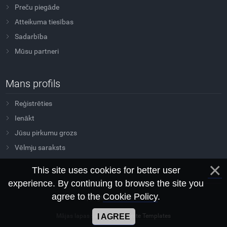
Preču piegāde
Atteikuma tiesības
Sadarbība
Mūsu partneri
Mans profils
Reģistrēties
Ienākt
Jūsu pirkumu grozs
Vēlmju saraksts
This site uses cookies for better user
experience. By continuing to browse the site you
agree to the
Cookie Policy
.
Copyright Sovtus © 2026
Mājas lapas šablons
Morganite Templates
I AGREE