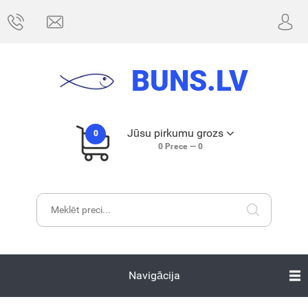
BUNS.LV
Jūsu pirkumu grozs
0
0
Prece —
0
Navigācija