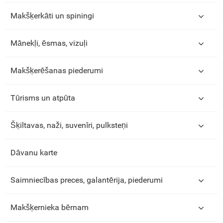
Makšķerkāti un spiningi
Mānekļi, ēsmas, vizuļi
Makšķerēšanas piederumi
Tūrisms un atpūta
Šķiltavas, naži, suvenīri, pulksteņi
Dāvanu karte
Saimniecības preces, galantērija, piederumi
Makšķernieka bērnam