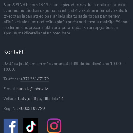
B un S SIA dibināts 1993.g. un ir pierādījis sevi kā stabilu un attīstītu
uzņēmumu. Šodien uzņēmumā ietilpst 4 veikali un internetveikals. Ir
izvedotas labas attiecības ar lielu skaitu sadarbības partneriem.
Mūsū veikalos tas nodrošina plašu preču sortimentu makšķerēšanas
piederumiem, precēm aktīvai atpūtai dabā, kā arī apģērbus un
apavus makšķerēšanai un medībām.
Kontakti
Uz Jūsu jautājumiem mēs varam atbildēt darba dienās no 10.00 –
18.00.
Telefons:
+37126147172
E-mail:
buns.lv@inbox.lv
Veikals:
Latvija, Rīga, Tilta iela 14
Reģ. Nr:
40003109229