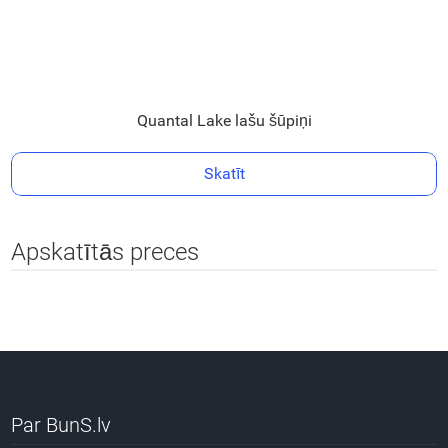
Quantal Lake lašu šūpiņi
Skatīt
Apskatītās preces
Par BunS.lv