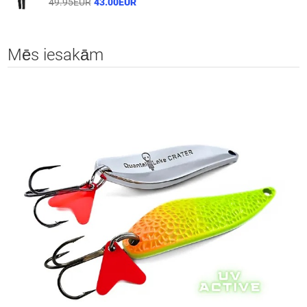
49.95EUR
43.00EUR
Mēs iesakām