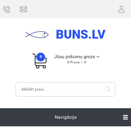
BUNS.LV
Jūsu pirkumu grozs
0
0
Prece —
0
Navigācija