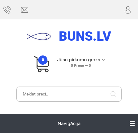
BUNS.LV
Jūsu pirkumu grozs
0
0
Prece —
0
Navigācija