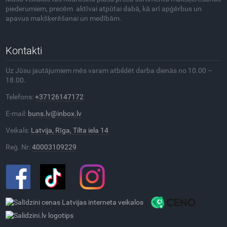
piederumiem, precēm aktīvai atpūtai dabā, kā arī apģērbus un
apavus makšķerēšanai un medībām.
Kontakti
Uz Jūsu jautājumiem mēs varam atbildēt darba dienās no 10.00 –
18.00.
Telefons:
+37126147172
E-mail:
buns.lv@inbox.lv
Veikals:
Latvija, Rīga, Tilta iela 14
Reģ. Nr:
40003109229