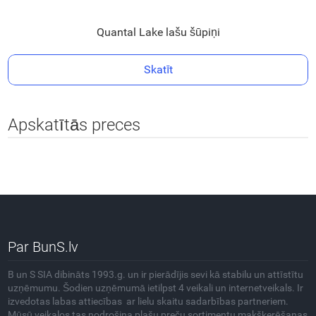
Quantal Lake lašu šūpiņi
Skatīt
Apskatītās preces
Par BunS.lv
B un S SIA dibināts 1993.g. un ir pierādījis sevi kā stabilu un attīstītu
uzņēmumu. Šodien uzņēmumā ietilpst 4 veikali un internetveikals. Ir
izvedotas labas attiecības ar lielu skaitu sadarbības partneriem.
Mūsū veikalos tas nodrošina plašu preču sortimentu makšķerēšanas