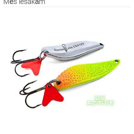
Mēs iesakām