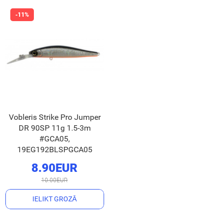
Vobleris Strike Pro Jumper
DR 90SP 11g 1.5-3m
#GCA05,
19EG192BLSPGCA05
8.90EUR
10.00EUR
IELIKT GROZĀ