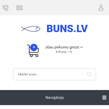
BUNS.LV
Jūsu pirkumu grozs
0
0
Prece —
0
Navigācija