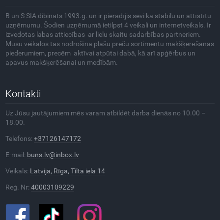
B un S SIA dibināts 1993.g. un ir pierādījis sevi kā stabilu un attīstītu
uzņēmumu. Šodien uzņēmumā ietilpst 4 veikali un internetveikals. Ir
izvedotas labas attiecības ar lielu skaitu sadarbības partneriem.
Mūsū veikalos tas nodrošina plašu preču sortimentu makšķerēšanas
piederumiem, precēm aktīvai atpūtai dabā, kā arī apģērbus un
apavus makšķerēšanai un medībām.
Kontakti
Uz Jūsu jautājumiem mēs varam atbildēt darba dienās no 10.00 –
18.00.
Telefons:
+37126147172
E-mail:
buns.lv@inbox.lv
Veikals:
Latvija, Rīga, Tilta iela 14
Reģ. Nr:
40003109229