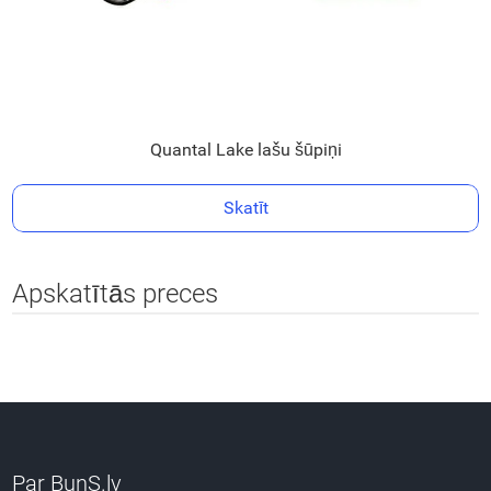
Quantal Lake lašu šūpiņi
Skatīt
Apskatītās preces
Par BunS.lv