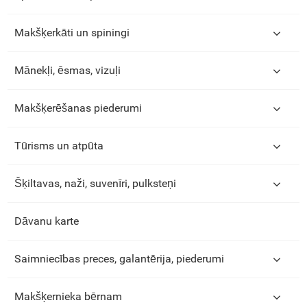
Makšķerkāti un spiningi
Mānekļi, ēsmas, vizuļi
Makšķerēšanas piederumi
Tūrisms un atpūta
Šķiltavas, naži, suvenīri, pulksteņi
Dāvanu karte
Saimniecības preces, galantērija, piederumi
Makšķernieka bērnam